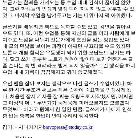
누군가는 찰떡을 가져오는 등 수업 내내 간식이 끊이질 않았
다. 그런 학생들의 인정과 열정 덕에 지치지 않고 공부할 수 있
었다. 마지막 수업을 남겨두고는 가는 더위마저 퍽 아쉬웠다.
글쓰기를 배우려면 책으로 독학할 수도 있고, 강연을 찾아갈
수도 있다. 또, 이런 수업을 통해 자신의 글을 여러 사람에게 보
여주고 느낌을 나누며 전문가에게 조언을 얻는 방법도 있다.
내 글의 민낯을 보이는 과정이 어쩌면 부끄러울 수도 있지만
토론과 개별 첨삭은 우등생이 되기 위한 오답노트 같기도 하
다. 달고 쓰게 공부한 노트가 켜켜이 쌓이다 보면 언젠가는 글
좀 쓴다는 속 빈 격려라도 받게 되지 않을까? 그런 생각을 하니
수업 내내 기록이 꼼꼼해지고 귀가 쫑긋해졌다.
우선 펜을 잡아 보자는 생각으로 나선 글쓰기 수업이었다. 하
루 한 시간 무조건 써보는 작은 습관이 중요함을 인정하게 됐
다. 처음엔 잡지 기사를 잘 써볼 요량으로 시작했지만, 어쩌면
그 이상의 더 큰 무언가가 뭉게뭉게 피어오를지도 모르겠다.
무엇보다 바라고 원해서 한 일인 만큼, 글쓰기가 나에게 인색
함 없는 행복을 한없이 안겨 주리라 생각한다.
김미나 시니어기자
bravopress@etoday.co.kr