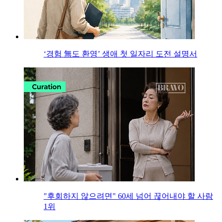
‘경험 無도 환영’ 생애 첫 일자리 도전 설명서
"후회하지 않으려면" 60세 넘어 끊어내야 할 사람
1위