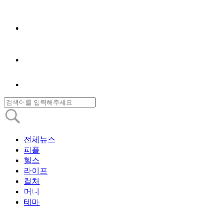
전체뉴스
피플
헬스
라이프
컬처
머니
테마