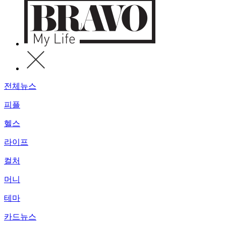
전체뉴스
피플
헬스
라이프
컬처
머니
테마
카드뉴스