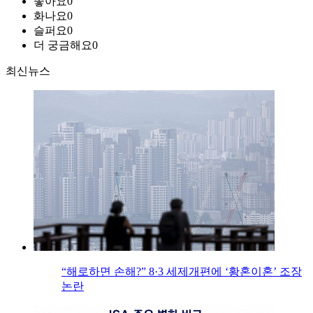
좋아요
0
화나요
0
슬퍼요
0
더 궁금해요
0
최신뉴스
“해로하면 손해?” 8·3 세제개편에 ‘황혼이혼’ 조장
논란