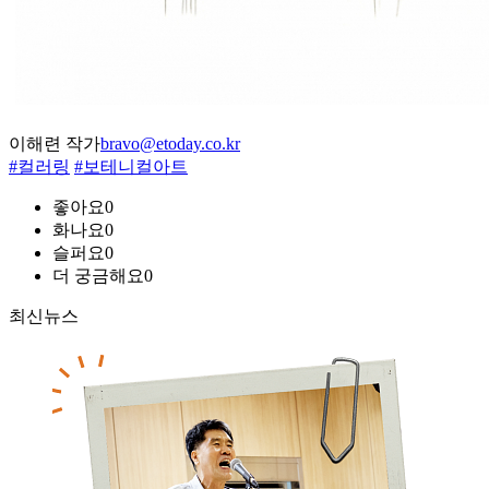
이해련 작가
bravo@etoday.co.kr
#컬러링
#보테니컬아트
좋아요
0
화나요
0
슬퍼요
0
더 궁금해요
0
최신뉴스