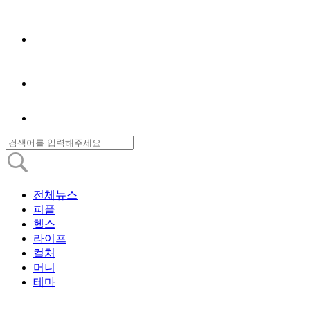
전체뉴스
피플
헬스
라이프
컬처
머니
테마