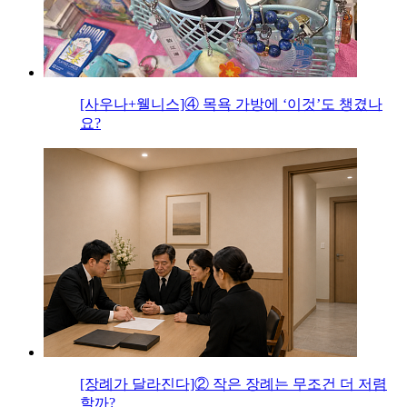
[사우나+웰니스]④ 목욕 가방에 ‘이것’도 챙겼나
요?
[장례가 달라진다]② 작은 장례는 무조건 더 저렴
할까?