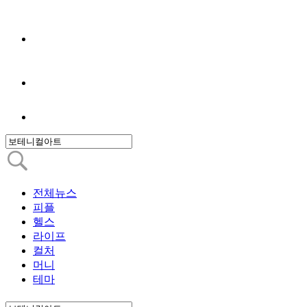
전체뉴스
피플
헬스
라이프
컬처
머니
테마