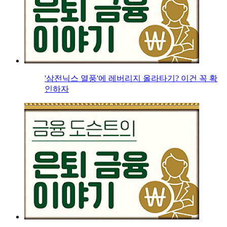
'삼전닉스 열풍'에 레버리지 올라타기? 이건 꼭 확
인하자