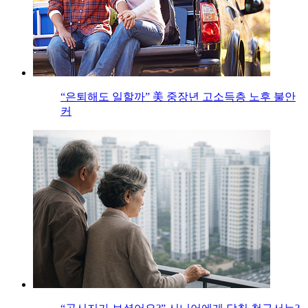
“은퇴해도 일할까” 美 중장년 고소득층 노후 불안
커