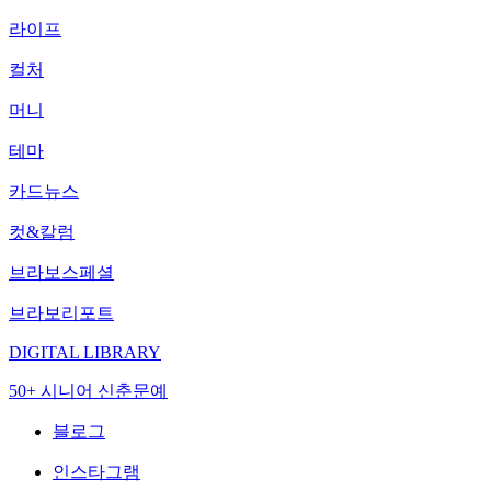
라이프
컬처
머니
테마
카드뉴스
컷&칼럼
브라보스페셜
브라보리포트
DIGITAL LIBRARY
50+ 시니어 신춘문예
블로그
인스타그램