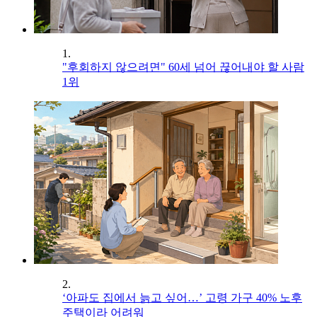
1.
"후회하지 않으려면" 60세 넘어 끊어내야 할 사람
1위
2.
‘아파도 집에서 늙고 싶어…’ 고령 가구 40% 노후
주택이라 어려워