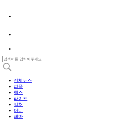
전체뉴스
피플
헬스
라이프
컬처
머니
테마