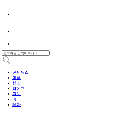
전체뉴스
피플
헬스
라이프
컬처
머니
테마