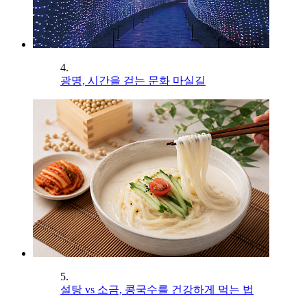
4.
광명, 시간을 걷는 문화 마실길
5.
설탕 vs 소금, 콩국수를 건강하게 먹는 법