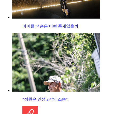
마이클 잭슨은 어떤 존재였을까
“정원은 인생 2막의 스승”