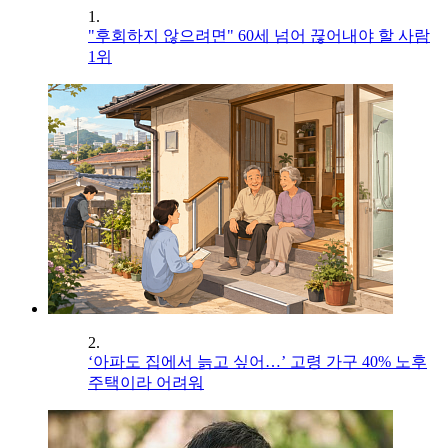
1.
"후회하지 않으려면" 60세 넘어 끊어내야 할 사람
1위
2.
‘아파도 집에서 늙고 싶어…’ 고령 가구 40% 노후
주택이라 어려워