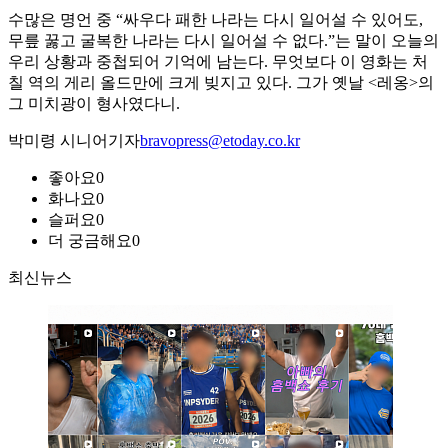
수많은 명언 중 “싸우다 패한 나라는 다시 일어설 수 있어도,
무릎 꿇고 굴복한 나라는 다시 일어설 수 없다.”는 말이 오늘의
우리 상황과 중첩되어 기억에 남는다. 무엇보다 이 영화는 처
칠 역의 게리 올드만에 크게 빚지고 있다. 그가 옛날 <레옹>의
그 미치광이 형사였다니.
박미령 시니어기자
bravopress@etoday.co.kr
좋아요
0
화나요
0
슬퍼요
0
더 궁금해요
0
최신뉴스