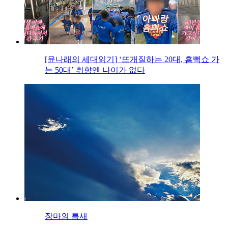
[윤나래의 세대읽기] ‘뜨개질하는 20대, 흠뻑쇼 가
는 50대’ 취향엔 나이가 없다
장마의 틈새