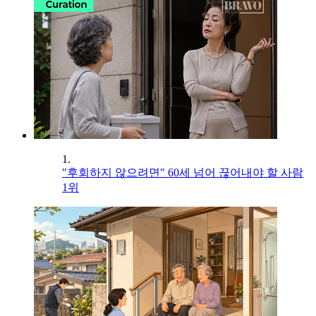
1.
"후회하지 않으려면" 60세 넘어 끊어내야 할 사람
1위