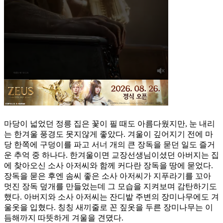
마당이 넓었던 정릉 집은 꽃이 필 때도 아름다웠지만, 눈 내리
는 한겨울 풍경도 못지않게 좋았다. 겨울이 깊어지기 전에 마
당 한쪽에 구덩이를 파고 서너 개의 큰 장독을 묻던 일도 즐거
운 추억 중 하나다. 한겨울이면 교장선생님이셨던 아버지는 집
에 찾아오신 소사 아저씨와 함께 커다란 장독을 땅에 묻었다.
장독을 묻은 후엔 솜씨 좋은 소사 아저씨가 지푸라기를 꼬아
멋진 장독 덮개를 만들었는데 그 모습을 지켜보며 감탄하기도
했다. 아버지와 소사 아저씨는 잔디밭 주변의 장미나무에도 겨
울옷을 입혔다. 칭칭 새끼줄로 꼰 짚옷을 두른 장미나무는 이
듬해까지 따뜻하게 겨울을 견뎠다.