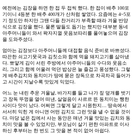
예전에는 김장을 하면 한 접 두 접씩 했다. 한 접이 배추 100포
기이니 4등분 한 배추 400개가 산처럼 쌓였다. 요즘에는 4~5포
기 정도만 하지만 그땐 다들 찬거리가 부족할 때라 겨울 반양
식으로 김장을 했다. 물론 딸들도 돕기는 했지만 대부분 동네
아주머니들이 와서 왁자지껄 웃음보따리를 풀어놓으며 김장
을 도와주셨다.
엄마는 김장보다 아주머니들께 대접할 음식 준비로 바쁘셨다.
따끈한 쇠고기뭇국과 김칫소와 함께 먹을 돼지고기를 삶아냈
다. 뽀얗게 김이 서린 주방에서 아주머니들의 수다와 웃음소
리, 그리고 함께 어울려 먹던 밥상은 늘 즐겁고 풍성했다. 그렇
게 배추김치와 동치미가 땅에 묻은 장독으로 차곡차곡 들어가
고 시간이 지날수록 맛있게 익었다.
어느 눈 내린 추운 겨울날, 바가지를 들고 나가 짚 덮개를 벗기
고 장독 뚜껑을 열어 떠낸, 살얼음이 사르르 뜬 동치미는 쨍한
사이다 맛이 났다. 어쩌면 그렇게 달고 시원한지… 땅속에서
서서히 익힌 게 아니면 어떤 김치도 그런 맛을 낼 수 없을 것이
다. 마당 넓은 집에서 사는 동안은 매년 겨울 맛있는 김치와 동
치미 맛을 볼 수 있었지만, 부모님이 살기 편한 아파트로 이사
하신 후부터는 한 번도 그 맛을 본 적이 없어 아쉽다.