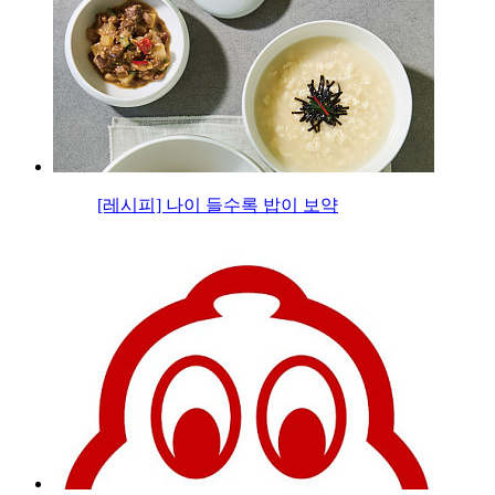
[레시피] 나이 들수록 밥이 보약