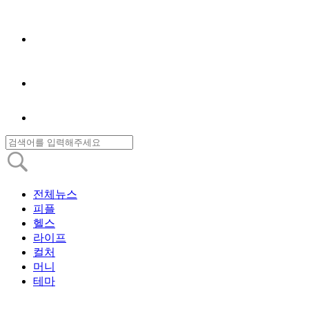
전체뉴스
피플
헬스
라이프
컬처
머니
테마