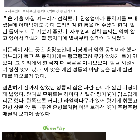
▲사부인이 보내주신 동치미(박혜경 동년기자)
추운 겨울 아침 며느리가 전화했다. 친정엄마가 동치미를 보내
셨는데 어머님께도 갖다 드리라며 한 통을 더 주셨다 한다. 말
만 들어도 너무 기분이 좋았다. 사부인의 김치 솜씨는 익히 알
고 있어서 맛보게 될 동치미에 벌써부터 입맛이 다셔졌다.
사돈댁이 사는 곳은 충청도인데 마당에서 익힌 동치미라 했다.
며느리가 들고 온 동치미에는 탱글탱글한 무가 알차게 들어 있
었다. 그 자리에서 한 국자 떠 국물을 마셔보았다. 달콤 시원하
며 쨍한 맛이 났다. 이 맛은 예전 정릉의 마당 넓은 집에 살던
때를 떠오르게 했다.
결혼하기 전까지 살았던 정릉의 집은 파란 잔디가 깔린 마당이
꽤 넓었다. 잔디밭 주위로는 해마다 새빨간 장미꽃이 탐스럽게
피곤 했다. 한쪽으론 커다란 라일락나무가 있어 향기에 취했고
안방 창문 앞 등나무엔 은방울처럼 예쁜 보라색 꽃이 주렁주렁
매달려 보기에 좋았다.