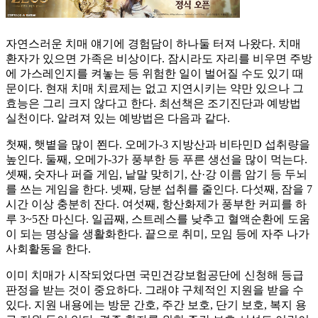
자연스러운 치매 얘기에 경험담이 하나둘 터져 나왔다. 치매
환자가 있으면 가족은 비상이다. 잠시라도 자리를 비우면 주방
에 가스레인지를 켜놓는 등 위험한 일이 벌어질 수도 있기 때
문이다. 현재 치매 치료제는 없고 지연시키는 약만 있으나 그
효능은 그리 크지 않다고 한다. 최선책은 조기진단과 예방법
실천이다. 알려져 있는 예방법은 다음과 같다.
첫째, 햇볕을 많이 쬔다. 오메가-3 지방산과 비타민D 섭취량을
높인다. 둘째, 오메가-3가 풍부한 등 푸른 생선을 많이 먹는다.
셋째, 숫자나 퍼즐 게임, 낱말 맞히기, 산·강 이름 암기 등 두뇌
를 쓰는 게임을 한다. 넷째, 당분 섭취를 줄인다. 다섯째, 잠을 7
시간 이상 충분히 잔다. 여섯째, 항산화제가 풍부한 커피를 하
루 3~5잔 마신다. 일곱째, 스트레스를 낮추고 혈액순환에 도움
이 되는 명상을 생활화한다. 끝으로 취미, 모임 등에 자주 나가
사회활동을 한다.
이미 치매가 시작되었다면 국민건강보험공단에 신청해 등급
판정을 받는 것이 중요하다. 그래야 구체적인 지원을 받을 수
있다. 지원 내용에는 방문 간호, 주간 보호, 단기 보호, 복지 용