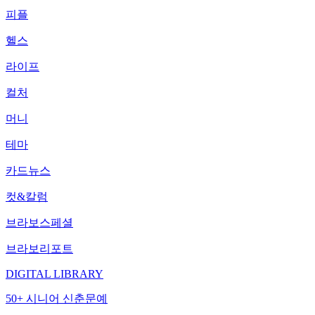
피플
헬스
라이프
컬처
머니
테마
카드뉴스
컷&칼럼
브라보스페셜
브라보리포트
DIGITAL LIBRARY
50+ 시니어 신춘문예