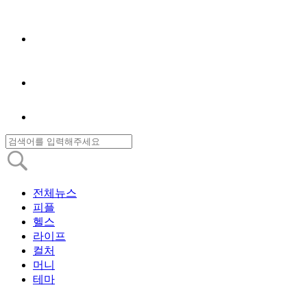
전체뉴스
피플
헬스
라이프
컬처
머니
테마