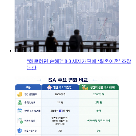
“해로하면 손해?” 8·3 세제개편에 ‘황혼이혼’ 조장
논란