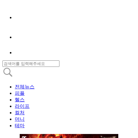
전체뉴스
피플
헬스
라이프
컬처
머니
테마