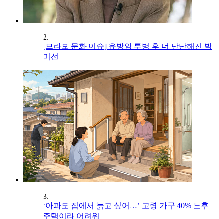
2.
[브라보 문화 이슈] 유방암 투병 후 더 단단해진 박
미선
3.
‘아파도 집에서 늙고 싶어…’ 고령 가구 40% 노후
주택이라 어려워