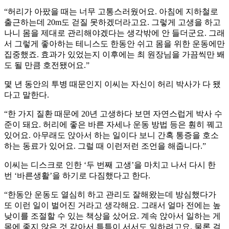
“허리가 아팠을 때는 너무 고통스러웠어요. 아침에 지하철로
출근하는데 20m도 걷질 못하겠더라고요. 그렇게 고생을 하고
나니 몸을 제대로 관리해야겠다는 생각밖에 안 들더군요. 그래
서 그렇게 좋아하는 테니스도 한동안 쉬고 몸을 위한 운동에만
집중했죠. 효과가 있었는지 이후에는 최 원장님을 가끔씩만 봬
도 될 만큼 호전됐어요.”
몇 년 동안의 투병 때문인지 이씨는 자신이 허리 박사가 다 됐
다고 말한다.
“한 가지 질환 때문에 20년 고생하다 보면 자연스럽게 박사 수
준이 돼요. 허리에 좋은 바른 자세나 운동 방법 등은 훤히 꿰고
있어요. 아무래도 앉아서 하는 일이다 보니 간혹 통증을 호소
하는 동료가 있어요. 그럴 때 이런저런 조언을 해줍니다.”
이씨는 디스크로 인한 ‘두 번째 고생’을 마치고 나서 다시 한
번 ‘바른생활’을 하기로 다짐했다고 한다.
“한동안 운동도 열심히 하고 관리도 잘해왔는데 방심했다가
또 이런 일이 벌어진 거라고 생각해요. 그래서 얼마 전에는 높
낮이를 조절할 수 있는 책상을 샀어요. 계속 앉아서 일하는 게
몸에 좋지 않은 것 같아서 틈틈이 서서도 일하려고요. 물론 걸