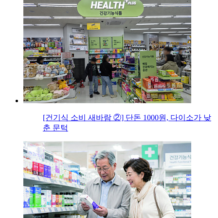
[건기식 소비 새바람 ②] 단돈 1000원, 다이소가 낮
춘 문턱