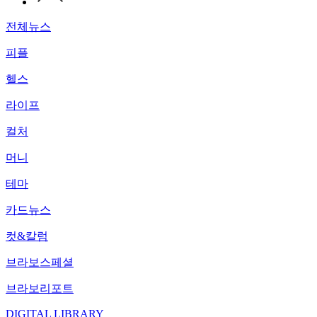
전체뉴스
피플
헬스
라이프
컬처
머니
테마
카드뉴스
컷&칼럼
브라보스페셜
브라보리포트
DIGITAL LIBRARY