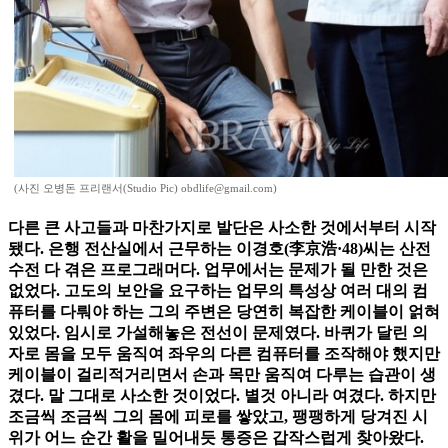
(사진 오병돈 프리랜서(Studio Pic) obdlife@gmail.com)
다른 큰 사고들과 마찬가지로 발단은 사소한 것에서부터 시작
됐다. 은행 전산실에서 근무하는 이경호(李京浩·48)씨는 산전
수전 다 겪은 프로그래머다. 업무에서는 문제가 될 만한 것은
없었다. 고도의 보안을 요구하는 업무의 특성상 여러 대의 컴
퓨터를 다뤄야 하는 그의 주변은 당연히 복잡한 케이블이 얽혀
있었다. 임시로 가설해놓은 전선이 문제였다. 바퀴가 달린 의
자로 몸을 모두 움직여 좌우의 다른 컴퓨터를 조작해야 했지만
케이블이 걸리적거리면서 손과 목만 움직여 다루는 습관이 생
겼다. 말 그대로 사소한 것이었다. 별것 아니라 여겼다. 하지만
조금씩 조금씩 그의 몸에 피로를 쌓았고, 팽팽하게 당겨진 시
위가 어느 순간 활을 밀어내듯 통증은 갑작스럽게 찾아왔다.