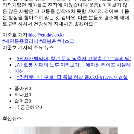
리적거렸던 케이블도 진작에 치웠습니다(웃음). 아파보지 않
은 않은 사람은 그 고통을 짐작조차 못할 거예요. 겪어보니 몸
은 방심을 참아주지 않는 것 같아요. 다른 분들도 평소에 제대
로 관리하셔서 건강하게 지내시면 좋겠어요.”
이준호 기자
jhlee@etoday.co.kr
#세연통증클리닉
#최봉춘
#디스크
이준호 기자의 주요 뉴스
⌞
SH 재개발임대, 청년 문턱 낮추자 고령층은 ‘그림의 떡’
⌞
AI·로봇 시대의 노후 미리보기… 에이징 라이프 시뮬레
이션
⌞
“추천했더니 구매” 日 돌봄 현장 종사자 91.5%가 경험
좋아요
0
화나요
0
슬퍼요
0
더 궁금해요
0
최신뉴스