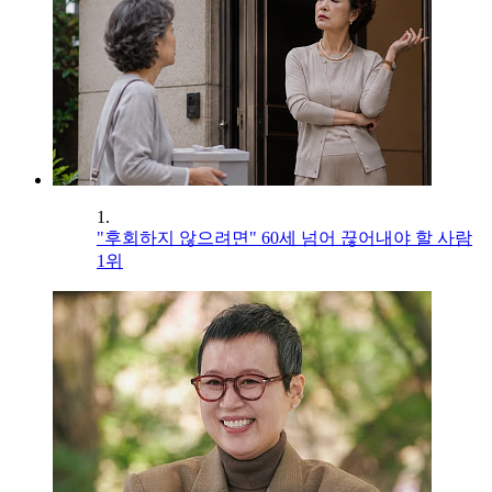
1.
"후회하지 않으려면" 60세 넘어 끊어내야 할 사람
1위