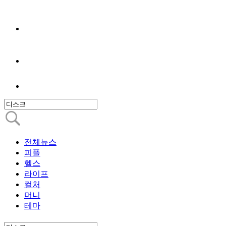
전체뉴스
피플
헬스
라이프
컬처
머니
테마