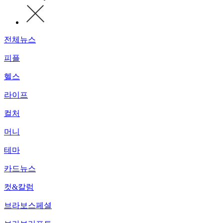
전체뉴스
피플
헬스
라이프
컬처
머니
테마
카드뉴스
컷&칼럼
브라보스페셜