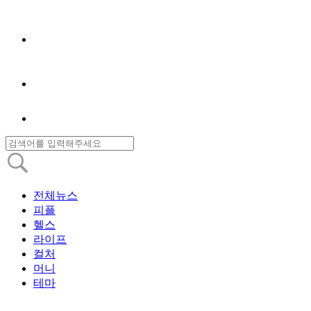
전체뉴스
피플
헬스
라이프
컬처
머니
테마