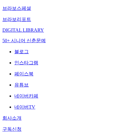
브라보스페셜
브라보리포트
DIGITAL LIBRARY
50+ 시니어 신춘문예
블로그
인스타그램
페이스북
유튜브
네이버카페
네이버TV
회사소개
구독신청