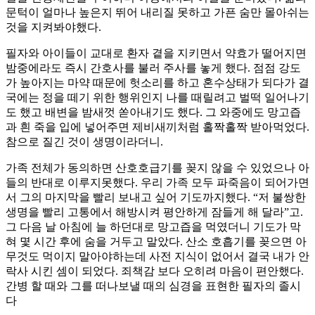
문턱이 얼마나 높은지 뛰어 내리질 못하고 가픈 숨만 몰아쉬는
것을 지켜봐야했다.
필자와 아이들이 교대로 환자 곁을 지키면서 약효가 떨어지면
밤중에라도 즉시 간호사를 불러 주사를 놓게 했다. 점점 강도
가 높아지는 마약 때문에 헛소리를 하고 혼수상태가 되다가 결
국에는 정을 떼기 위한 행위인지 나를 때릴려고 벌떡 일어나기
도 했고 배변을 밤새껏 쏟아내기도 했다. 그 와중에도 망고즙
과 흰 죽을 입에 넣어주면 제비새끼처럼 홀짝홀짝 받아먹었다.
참으로 질긴 것이 생명이라더니.
가족 전체가 동의하면 산호호급기를 꽂지 않을 수 있었으나 아
들의 반대로 이루지못했다. 우리 가족 모두 파죽음이 되어가면
서 그의 마지막을 빨리 보내고 싶어 기도까지했다. “저 불쌍한
생명을 빨리 고통에서 해방시켜 평안하게 잠들게 해 달라”고.
그 다음 날 아침에 늘 하던대로 망고즙을 먹였더니 기도가 막
혀 몇 시간 후에 숨을 거두고 말았다. 산소 호흡기를 꽂으면 아
무것도 먹이지 말아야하는데 사전 지식이 없어서 결국 내가 안
락사 시킨 셈이 되었다. 죄책감 보다 오히려 마음이 편안했다.
간병 할 때와 그를 떠나보낼 때의 심경을 표현한 필자의 졸시
다