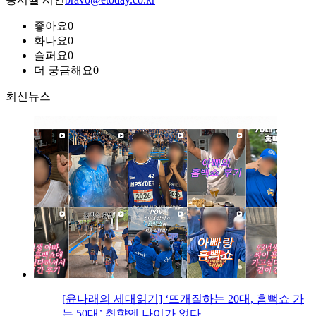
좋아요
0
화나요
0
슬퍼요
0
더 궁금해요
0
최신뉴스
[윤나래의 세대읽기] ‘뜨개질하는 20대, 흠뻑쇼 가
는 50대’ 취향엔 나이가 없다