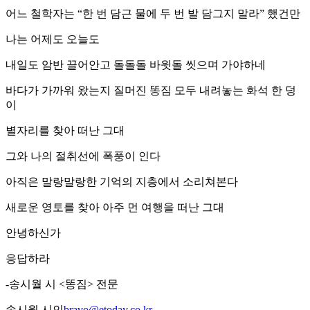
어느 철학자는 “한 번 담근 물에 두 번 발 담그지 말라” 했건만
나는 어제도 오늘도
내일도 암반 끌어안고 돌돌돌 바윗돌 씻으며 가야하네
바다가 가까워 왔는지 질머진 똥짐 모두 내려놓는 화석 한 덩
이
별자리를 찾아 떠난 그대
그와 나의 절취선에 폭풍이 인다
아직은 말랑말랑한 기억의 지층에서 소리쳐본다
새로운 영토를 찾아 아주 먼 여행을 떠난 그대
안녕하신가
응답하라
-송시월 시 <똥짐> 전문
송시월 시인
bravo@etoday.co.kr