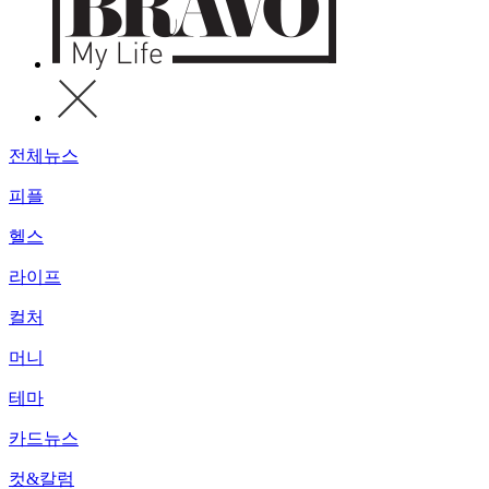
전체뉴스
피플
헬스
라이프
컬처
머니
테마
카드뉴스
컷&칼럼