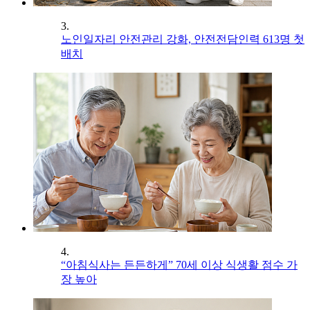
3.
노인일자리 안전관리 강화, 안전전담인력 613명 첫
배치
4.
“아침식사는 든든하게” 70세 이상 식생활 점수 가
장 높아