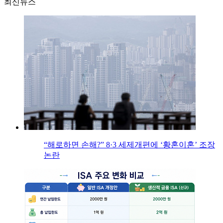
최신뉴스
“해로하면 손해?” 8·3 세제개편에 ‘황혼이혼’ 조장
논란