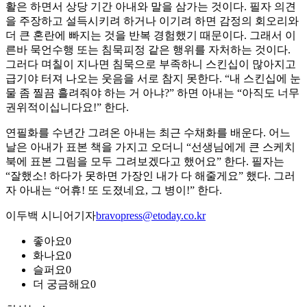
활은 하면서 상당 기간 아내와 말을 삼가는 것이다. 필자 의견
을 주장하고 설득시키려 하거나 이기려 하면 감정의 회오리와
더 큰 혼란에 빠지는 것을 반복 경험했기 때문이다. 그래서 이
른바 묵언수행 또는 침묵피정 같은 행위를 자처하는 것이다.
그러다 며칠이 지나면 침묵으로 부족하니 스킨십이 많아지고
급기야 터져 나오는 웃음을 서로 참지 못한다. “내 스킨십에 눈
물 좀 찔끔 흘려줘야 하는 거 아냐?” 하면 아내는 “아직도 너무
권위적이십니다요!” 한다.
연필화를 수년간 그려온 아내는 최근 수채화를 배운다. 어느
날은 아내가 표본 책을 가지고 오더니 “선생님에게 큰 스케치
북에 표본 그림을 모두 그려보겠다고 했어요” 한다. 필자는
“잘했소! 하다가 못하면 가장인 내가 다 해줄게요” 했다. 그러
자 아내는 “어휴! 또 도졌네요, 그 병이!” 한다.
이두백 시니어기자
bravopress@etoday.co.kr
좋아요
0
화나요
0
슬퍼요
0
더 궁금해요
0