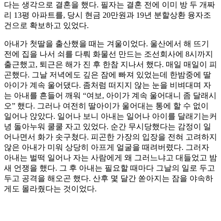
다는 생각으로 결혼을 했다. 필자는 결혼 전에 이미 방 두 개짜
리 13평 아파트를, 당시 현금 20만원과 19년 분할상환 융자조
건으로 확보하고 있었다.
아내가 첫딸을 출산했을 때는 겨울이었다. 울산에서 해 뜨기
전에 집을 나서 쇠를 다뤄 화물선 만드는 조선회사에 8시까지
출근했고, 퇴근은 해가 진 후 한참 지나서 했다. 매일 매일이 피
곤했다. 그날 저녁에도 깊은 잠에 빠져 있었는데 한밤중에 딸
아이가 계속 울어댔다. 좀처럼 떠지지 않는 눈을 비벼대며 자
는 아내를 흔들어 깨워 “여보, 아이가 계속 울어대니 좀 달래시
오” 했다. 그러나 여전히 딸아이가 울어대는 통에 할 수 없이
일어나 앉았다. 일어나 보니 아내는 일어나 아이를 달래기는커
녕 돌아누워 쿨쿨 자고 있었다. 순간 무시당했다는 감정이 일
어나면서 화가 솟구쳤다. 피곤한 가장의 입장을 전혀 고려하지
않은 아내가 미워 상당히 아프게 얼굴을 때려버렸다. 그러자
아내는 벌떡 일어나 자는 사람에게 왜 그러느냐고 대들었고 밤
새 언쟁을 했다. 그 후 아내는 필요할 때마다 그날의 일로 두고
두고 공격을 해오곤 했다. 산후 몇 달간 쏟아지는 잠을 야속하
게도 몰라줬다는 것이었다.