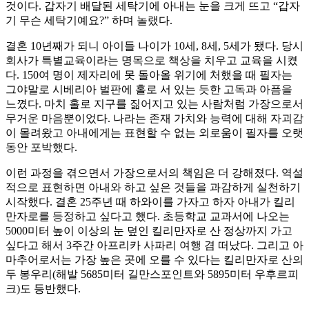
것이다. 갑자기 배달된 세탁기에 아내는 눈을 크게 뜨고 “갑자
기 무슨 세탁기예요?” 하며 놀랬다.
결혼 10년째가 되니 아이들 나이가 10세, 8세, 5세가 됐다. 당시
회사가 특별교육이라는 명목으로 책상을 치우고 교육을 시켰
다. 150여 명이 제자리에 못 돌아올 위기에 처했을 때 필자는
그야말로 시베리아 벌판에 홀로 서 있는 듯한 고독과 아픔을
느꼈다. 마치 홀로 지구를 짊어지고 있는 사람처럼 가장으로서
무거운 마음뿐이었다. 나라는 존재 가치와 능력에 대해 자괴감
이 몰려왔고 아내에게는 표현할 수 없는 외로움이 필자를 오랫
동안 포박했다.
이런 과정을 겪으면서 가장으로서의 책임은 더 강해졌다. 역설
적으로 표현하면 아내와 하고 싶은 것들을 과감하게 실천하기
시작했다. 결혼 25주년 때 하와이를 가자고 하자 아내가 킬리
만자로를 등정하고 싶다고 했다. 초등학교 교과서에 나오는
5000미터 높이 이상의 눈 덮인 킬리만자로 산 정상까지 가고
싶다고 해서 3주간 아프리카 사파리 여행 겸 떠났다. 그리고 아
마추어로서는 가장 높은 곳에 오를 수 있다는 킬리만자로 산의
두 봉우리(해발 5685미터 길만스포인트와 5895미터 우후르피
크)도 등반했다.