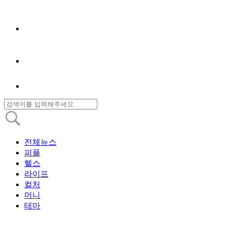
전체뉴스
피플
헬스
라이프
컬처
머니
테마