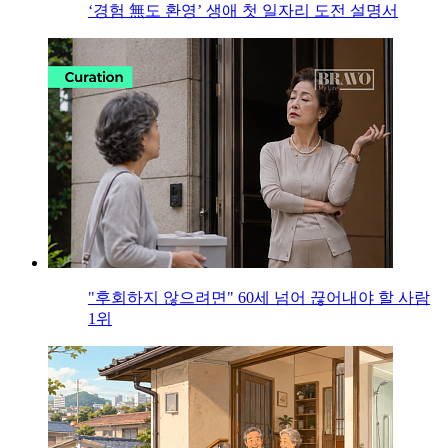
‘경험 無도 환영’ 생애 첫 일자리 도전 설명서
"후회하지 않으려면" 60세 넘어 끊어내야 할 사람
1위