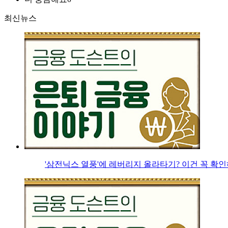
최신뉴스
'삼전닉스 열풍'에 레버리지 올라타기? 이건 꼭 확