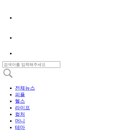
전체뉴스
피플
헬스
라이프
컬처
머니
테마