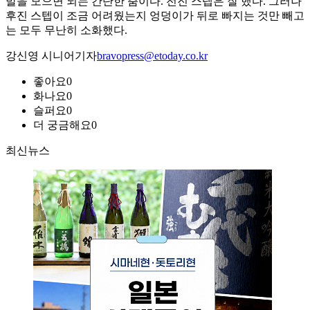
발을 모으면 되는 간단한 춤이다. 전진 스텝은 잘 했다. 그러나
후진 스텝이 조금 어려웠는지 엉덩이가 뒤로 빠지는 것만 빼고
는 모두 무난히 소화했다.
강신영 시니어기자
bravopress@etoday.co.kr
좋아요
0
화나요
0
슬퍼요
0
더 궁금해요
0
최신뉴스