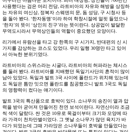
어우러진 아름다운 도시이다. 피터 대성당, 상인들이 700년간
사용했다는 검은 머리 전당, 라트비아의 자유와 해방을 상징하
는 자유의 여신상, 정복자 스웨덴의 문, 돔 성당, 구 시청사 등
을 돌아 봤다. ‘한자동맹’이라 하여 학창시절에 얼핏 들었으나
‘한자’의 뜻이 ‘상인의 친구’라는 뜻이란다. 상공업이 발달한
무역도시라서 무역상인들의 역할이 중요했던 모양이다.
리가에서 유람선을 타고 강 한쪽의 구 시가지, 반대편의 신 시
가지를 감상하는 코스도 있었다. 우리 일행 30명만 타고 있어
서 아늑한 분위기였다.
라트비아의 스위스라는 시굴다, 라트비아의 허파라는 체시스
를 둘러 봤다. 라트비아를 지배했던 독일기사단의 흔적이 많이
남아 있었다. 독일과 발트 3국 사이에 폴란드가 위치해 있는데
도 독일은 틈만 잇으면 폴란드를 침공했으니 발트 3국도 독일
의 영향력이 컸다는 얘기이다.
발트 3국의 특산품으로 호박이 있다. 소나무의 송진이 열과 압
력을 받아 굳어져 만들어진 천연 보석이란다. 자연산이라 조금
씩 색이 달랐다. 싼 것은 10유로 목걸이부터 크기와 모양에 따
라 가격이 천차만별이었다. 그 옛날 소나무가 많던 육지가 바
다가 되었는데 그때 가라앉은 소나무들이 호박을 만들었다는
것이다. 발트 3국의 호박은 바닷물에 뜨는 특징이 있다는 것이