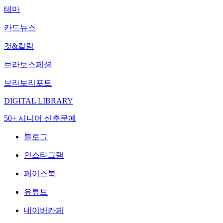
테마
카드뉴스
컷&칼럼
브라보스페셜
브라보리포트
DIGITAL LIBRARY
50+ 시니어 신춘문예
블로그
인스타그램
페이스북
유튜브
네이버카페