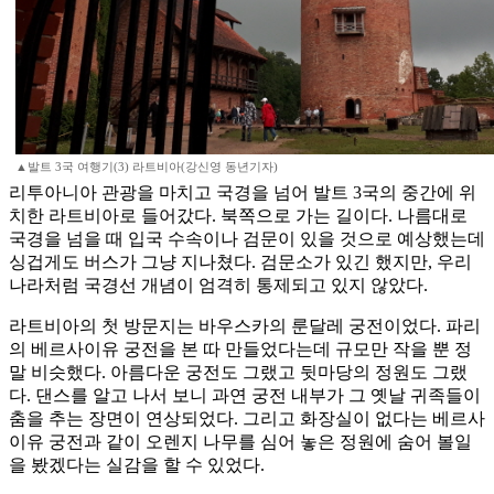
▲발트 3국 여행기(3) 라트비아(강신영 동년기자)
리투아니아 관광을 마치고 국경을 넘어 발트 3국의 중간에 위
치한 라트비아로 들어갔다. 북쪽으로 가는 길이다. 나름대로
국경을 넘을 때 입국 수속이나 검문이 있을 것으로 예상했는데
싱겁게도 버스가 그냥 지나쳤다. 검문소가 있긴 했지만, 우리
나라처럼 국경선 개념이 엄격히 통제되고 있지 않았다.
라트비아의 첫 방문지는 바우스카의 룬달레 궁전이었다. 파리
의 베르사이유 궁전을 본 따 만들었다는데 규모만 작을 뿐 정
말 비슷했다. 아름다운 궁전도 그랬고 뒷마당의 정원도 그랬
다. 댄스를 알고 나서 보니 과연 궁전 내부가 그 옛날 귀족들이
춤을 추는 장면이 연상되었다. 그리고 화장실이 없다는 베르사
이유 궁전과 같이 오렌지 나무를 심어 놓은 정원에 숨어 볼일
을 봤겠다는 실감을 할 수 있었다.