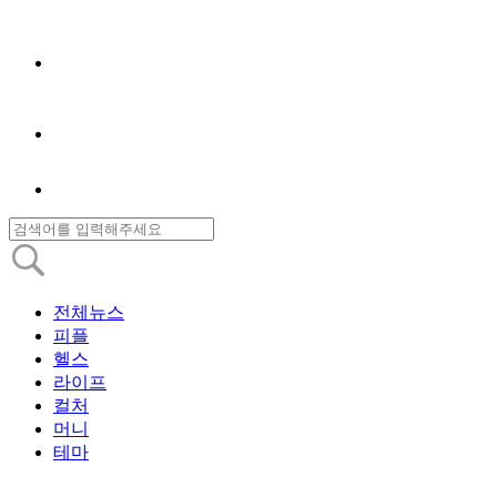
전체뉴스
피플
헬스
라이프
컬처
머니
테마