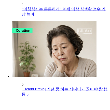
4.
“아침식사는 든든하게” 70세 이상 식생활 점수 가
장 높아
5.
[Trend&Bravo] 거절 못 하는 시니어가 끊어야 할 행
동 5