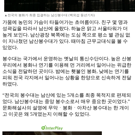
▲전국의 봉화가 최종 집결하는 남산봉수대 (백외섭 동년기자)
가뭄에 농민의 가슴이 타들어가는 초여름이다. 친구 몇 명과
성곽길을 따라서 남산에 올랐다. 하늘은 맑고 서울타워가 더
높게 보인다. 남산광장 북쪽에는 도심 쪽으로 평소 별 관심 없
이 지나쳤던 남산봉수대가 있다. 때마침 근무교대식을 볼 수
있었다.
봉수대는 국가에서 운영하는 옛날의 통신수단이다. 높은 산봉
우리에서 봉화나 연기를 이용해 먼 거리에서 일어나는 위급한
소식을 전달하던 곳이다. 밤에는 횃불인 봉화, 낮에는 연기를
피워 전국 각지에서 일어나는 상황을 한양으로 신속하게 전달
하였다.
“전국의 봉수대는 남산에 있는 5개소를 최종 목적지로 편제되
었다. 남산봉수대는 중앙 봉수소로서 매우 중요한 곳이었다.”
문화해설사의 설명에 무악ㆍ봉화ㆍ아차산 봉수대는 한 개이
고 이곳은 왜 5개였는지 이해할 수 있었다.