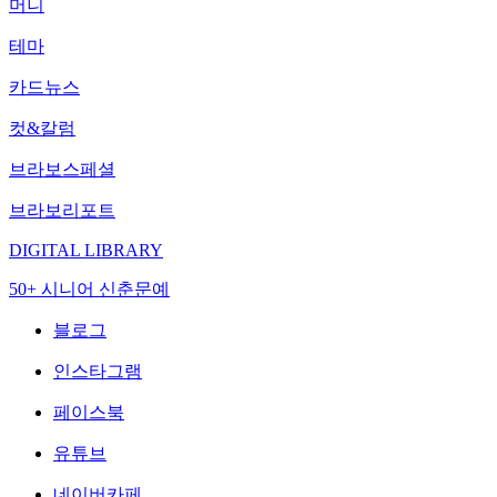
머니
테마
카드뉴스
컷&칼럼
브라보스페셜
브라보리포트
DIGITAL LIBRARY
50+ 시니어 신춘문예
블로그
인스타그램
페이스북
유튜브
네이버카페