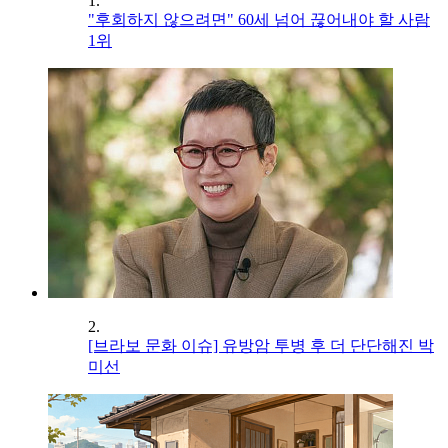
1.
"후회하지 않으려면" 60세 넘어 끊어내야 할 사람
1위
2.
[브라보 문화 이슈] 유방암 투병 후 더 단단해진 박
미선