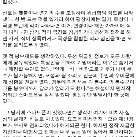
받았다.
신호는 횃불이나 연기의 수를 조정하여 위급함의 정도를 나타
냈다. 한 번 드는 것을 일거라 하여 평상시에는 일거, 해상이나
국경 부근에 적이 나타나면 이거, 변경이나 해안 가까이에 적
이 나타나면 삼거, 적이 국경을 침범하거나 병선과 접전을 하
면 사거, 적이 상륙하거나 국경을 침범한 적과 접전을 하면 오
거를 올리도록 하였다.
옛 적 봉수제도를 생각하였다. 우선 위급한 정보가 모든 사람
에게 공유되었다. 특정인을 위하여 기밀이라는 이유로 숨기거
나 해킹할 수단도 없다. “안개ㆍ비ㆍ바람으로 기후가 나빠 봉
수가 불가능해지면, 포성과 뿔 소리로 인근의 주민과 수비군에
게 상황을 전달하였다. 경우에 따라서는 각 봉수대의 봉수군이
다음 봉수대까지 달려가 알리기도 했다.”는 해설에서 만지작
거리던 스마트폰을 잠시 멈췄다. 통신수단 발달사가 한 곳에
있다.
“그 당시에 스마트폰이 있었다면?” 생각이 여기에 미치자 상
상의 날개가 하늘로 치솟았다. 요즈음 미세먼지ㆍ오존 재난경
보가 수시로 전파되었다가 해제되곤 한다. 하지만 정작 시급한
지진이나 대형사고 전파는 너무 늦는 일이 잦아서 불편하다는