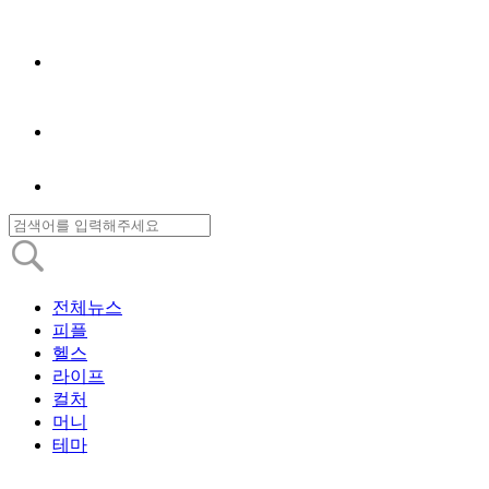
전체뉴스
피플
헬스
라이프
컬처
머니
테마