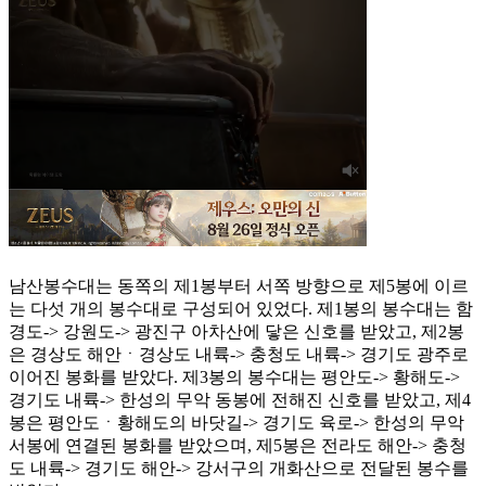
남산봉수대는 동쪽의 제1봉부터 서쪽 방향으로 제5봉에 이르
는 다섯 개의 봉수대로 구성되어 있었다. 제1봉의 봉수대는 함
경도-> 강원도-> 광진구 아차산에 닿은 신호를 받았고, 제2봉
은 경상도 해안ㆍ경상도 내륙-> 충청도 내륙-> 경기도 광주로
이어진 봉화를 받았다. 제3봉의 봉수대는 평안도-> 황해도->
경기도 내륙-> 한성의 무악 동봉에 전해진 신호를 받았고, 제4
봉은 평안도ㆍ황해도의 바닷길-> 경기도 육로-> 한성의 무악
서봉에 연결된 봉화를 받았으며, 제5봉은 전라도 해안-> 충청
도 내륙-> 경기도 해안-> 강서구의 개화산으로 전달된 봉수를