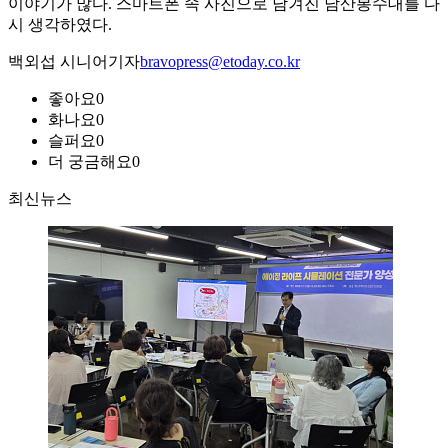
이야기가 많다. 스마트폰 속 사진으로 남겨진 남산봉수대를 다
시 생각하였다.
백외섭 시니어기자
bravopress@etoday.co.kr
좋아요
0
화나요
0
슬퍼요
0
더 궁금해요
0
최신뉴스