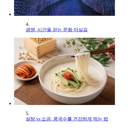
4.
광명, 시간을 걷는 문화 마실길
5.
설탕 vs 소금, 콩국수를 건강하게 먹는 법