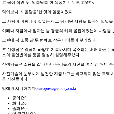
고 펄이 섞인 듯 ‘알록달록’한 색상이 너무도 고왔다.
먹어보니 ‘새콤달콤’한 맛이 일품이었다.
그 사탕이 어찌나 맛있었는지 그 뒤 어떤 사탕도 필자의 입맛을
이때나 지금이나 필자는 늘 평균의 키와 몸집이었는데 사람들 눈
그런데 봄 소풍 날 두 번째로 작은 아이들이 부러웠다.
조 선생님은 얼굴이 하얗고 갸름하시며 목소리는 버터 바른 듯해서
스의 돌연변이설 등을 열심히 설명해주셨다.
선생님들은 소풍을 갈 때마다 우리들의 사진을 여러 장 찍어 
사진기술이 눈부시게 발전한 지금하고는 비교되지 않는 흑백 사진
운 사진들이다.
박애란 시니어기자
bravopress@etoday.co.kr
좋아요
0
화나요
0
슬퍼요
0
더 궁금해요
0