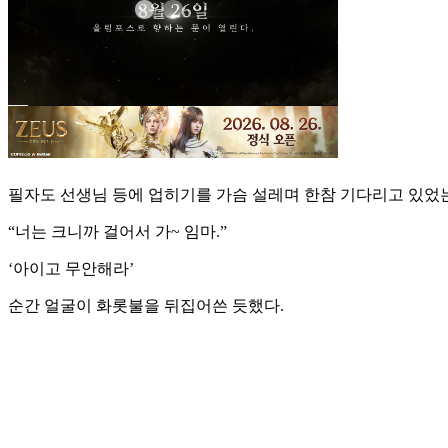
필자도 선생님 등에 업히기를 가슴 설레며 한참 기다리고 있었
“너는 크니까 걸어서 가~ 임마.”
‘아이고 무안해라’
순간 얼굴이 화롯불을 뒤집어쓴 듯했다.