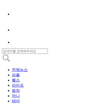
전체뉴스
피플
헬스
라이프
컬처
머니
테마