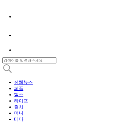
전체뉴스
피플
헬스
라이프
컬처
머니
테마