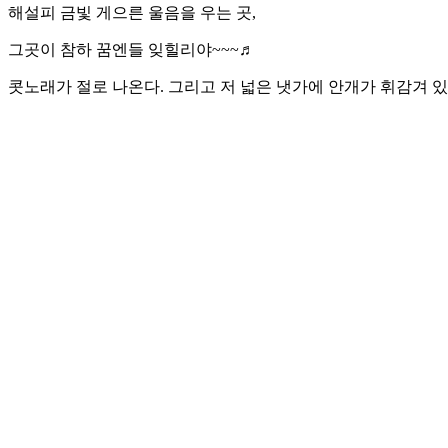
해설피 금빛 게으른 울음을 우는 곳,
그곳이 참하 꿈엔들 잊힐리야~~~♬
콧노래가 절로 나온다. 그리고 저 넓은 냇가에 안개가 휘감겨 있