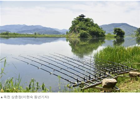
▲옥천 상춘정(이현숙 동년기자)