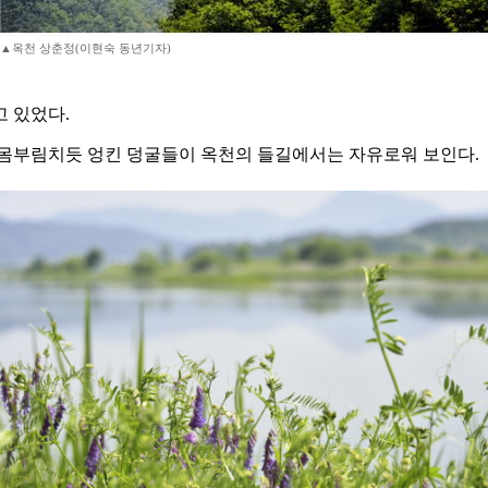
▲옥천 상춘정(이현숙 동년기자)
 있었다.
 몸부림치듯 엉킨 덩굴들이 옥천의 들길에서는 자유로워 보인다.