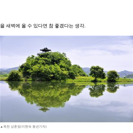
을 새벽에 올 수 있다면 참 좋겠다는 생각.
▲옥천 상춘정(이현숙 동년기자)