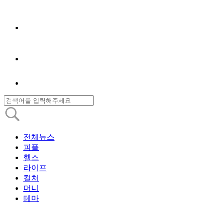
전체뉴스
피플
헬스
라이프
컬처
머니
테마