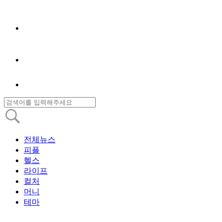
전체뉴스
피플
헬스
라이프
컬처
머니
테마