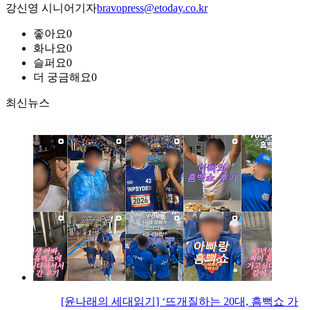
강신영 시니어기자
bravopress@etoday.co.kr
좋아요
0
화나요
0
슬퍼요
0
더 궁금해요
0
최신뉴스
[윤나래의 세대읽기] ‘뜨개질하는 20대, 흠뻑쇼 가