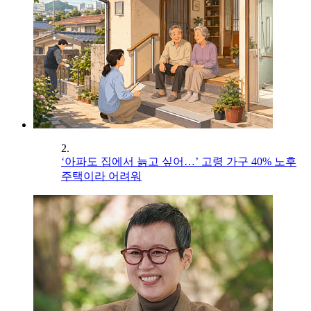
2.
‘아파도 집에서 늙고 싶어…’ 고령 가구 40% 노후
주택이라 어려워