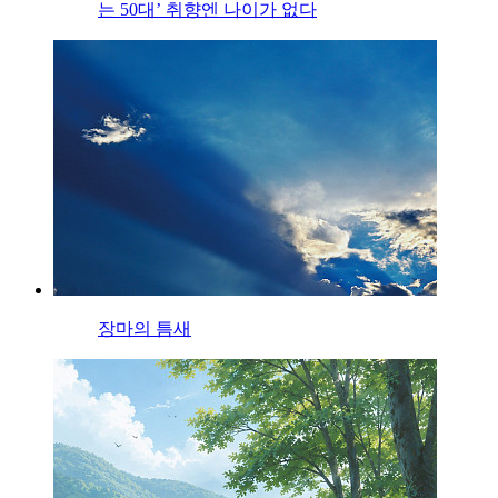
는 50대’ 취향엔 나이가 없다
장마의 틈새