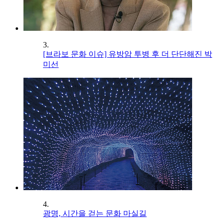
3.
[브라보 문화 이슈] 유방암 투병 후 더 단단해진 박
미선
4.
광명, 시간을 걷는 문화 마실길