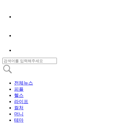
전체뉴스
피플
헬스
라이프
컬처
머니
테마