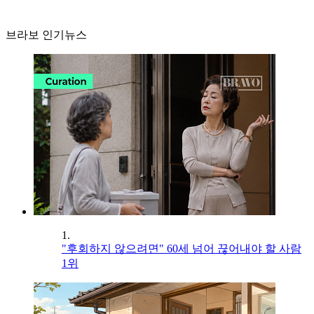
브라보 인기뉴스
1.
"후회하지 않으려면" 60세 넘어 끊어내야 할 사람
1위