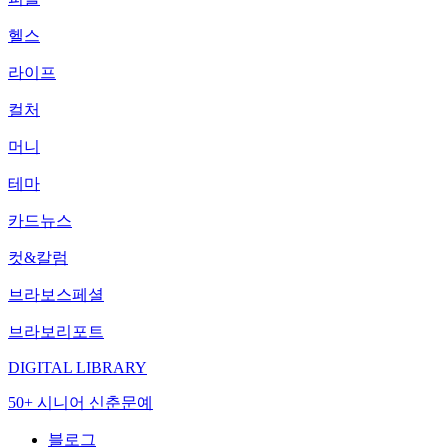
헬스
라이프
컬처
머니
테마
카드뉴스
컷&칼럼
브라보스페셜
브라보리포트
DIGITAL LIBRARY
50+ 시니어 신춘문예
블로그