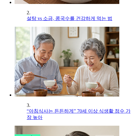
2.
설탕 vs 소금, 콩국수를 건강하게 먹는 법
3.
“아침식사는 든든하게” 70세 이상 식생활 점수 가
장 높아