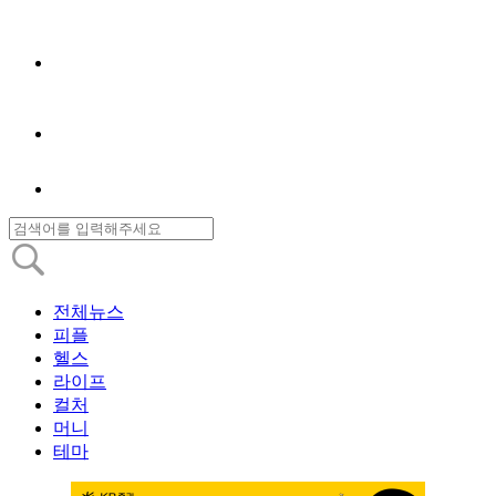
전체뉴스
피플
헬스
라이프
컬처
머니
테마