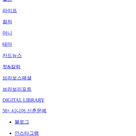
라이프
컬처
머니
테마
카드뉴스
컷&칼럼
브라보스페셜
브라보리포트
DIGITAL LIBRARY
50+ 시니어 신춘문예
블로그
인스타그램