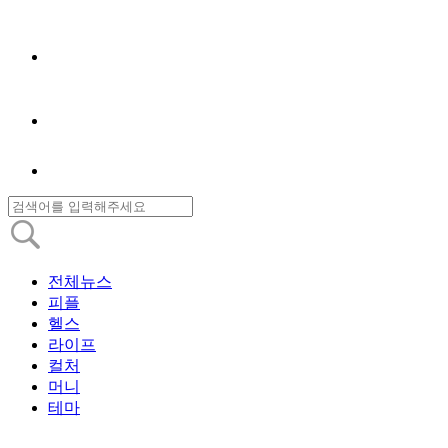
전체뉴스
피플
헬스
라이프
컬처
머니
테마