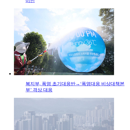
미선
복지부, 폭염 초기대응반→‘폭염대응 비상대책본
부’ 격상 대응