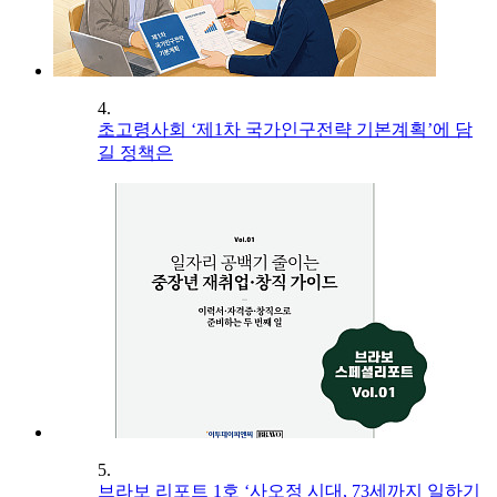
4.
초고령사회 ‘제1차 국가인구전략 기본계획’에 담
길 정책은
5.
브라보 리포트 1호 ‘사오정 시대, 73세까지 일하기