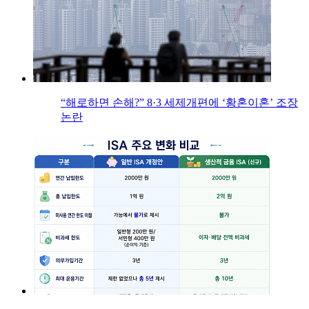
“해로하면 손해?” 8·3 세제개편에 ‘황혼이혼’ 조장
논란