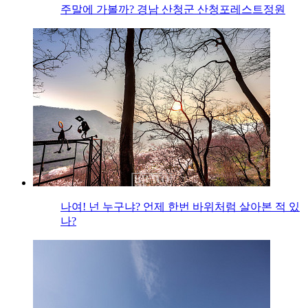
주말에 가볼까? 경남 산청군 산청포레스트정원
나여! 넌 누구냐? 언제 한번 바위처럼 살아본 적 있
나?