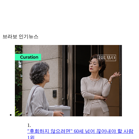
브라보 인기뉴스
1.
"후회하지 않으려면" 60세 넘어 끊어내야 할 사람
1위