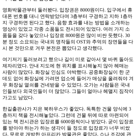
영화박물관부터 둘러봤다. 입장권은 8000원이다. 입구에서 휴
대폰 번호를 대니 연락받았다며 3층부터 구경하고 지하 1층까
지 구경하면 된다고 했다. 음향 효과를 내는 방법을 소개하는
영상이 있었고 각종 소품들도 전시되어 있었다. 여러 가지 소
품들을 갖다 놓았으나 입장료 8000원은 많이 비싼 듯했다. 30
분 정도 소요되는 국내외 명작들의 OST와 추억의 장면들을 다
시 본 것만으로 겨우 본전은 뽑았다고 생각했다.
여기저기 둘러보려고 했으나 길이 미로 같아서 몇 바퀴 돌아도
제자리였다. 안내 지도에 현 위치를 표시해놓지 않아 헤매는
사람이 많았다. 화장실 인심도 야박했다. 공중화장실이 한 군
데도 없어 화장실에 가려면 업소에 들어가 매상을 올려줘야 겨
우 화장실 열쇠를 건네받을 수 있었다. 오가는 사람들은 국내
인들보다 외국인들이 더 많았다. 그들이 얼마나 헤맬지 짐작이
가고도 남았다.
한길출판사가 지은 북하우스가 좋았다. 독특한 건물 양식에 3
층까지 책을 전시해놓았다. 그런데 건물 뒤에 따로 마련되어
있는 책 전시관은 입장료를 6000원씩이나 받았다. 굳이 입장료
를 받아야 하는가 하는 생각이 들 정도로 입장료가 너무 비쌌
다. 무료로 개방한 아프리카 박물관은 좋았다. 쇼나 조각에 관