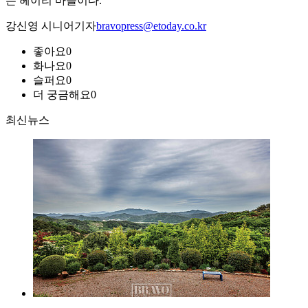
는 헤이리 마을이다.
강신영 시니어기자
bravopress@etoday.co.kr
좋아요
0
화나요
0
슬퍼요
0
더 궁금해요
0
최신뉴스