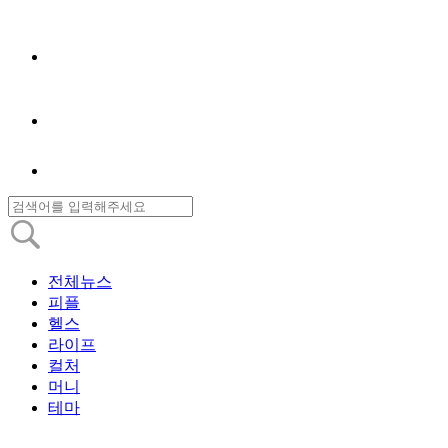
전체뉴스
피플
헬스
라이프
컬처
머니
테마