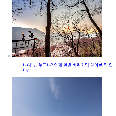
나여! 넌 누구냐? 언제 한번 바위처럼 살아본 적 있
나?