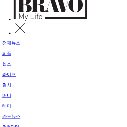
전체뉴스
피플
헬스
라이프
컬처
머니
테마
카드뉴스
컷&칼럼