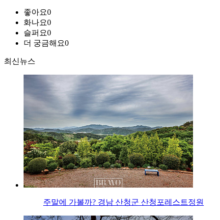
좋아요
0
화나요
0
슬퍼요
0
더 궁금해요
0
최신뉴스
주말에 가볼까? 경남 산청군 산청포레스트정원