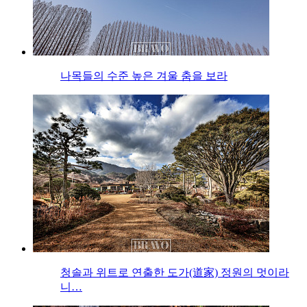
나목들의 수준 높은 겨울 춤을 보라
청솔과 위트로 연출한 도가(道家) 정원의 멋이라
니…