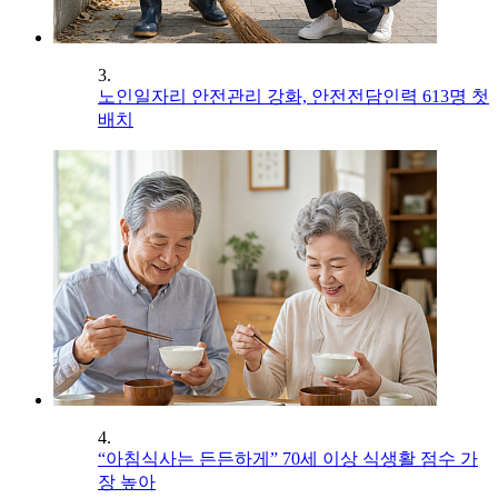
3.
노인일자리 안전관리 강화, 안전전담인력 613명 첫
배치
4.
“아침식사는 든든하게” 70세 이상 식생활 점수 가
장 높아