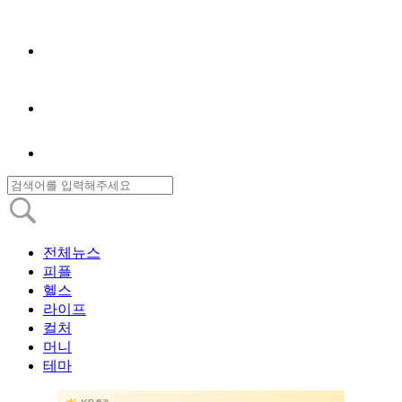
전체뉴스
피플
헬스
라이프
컬처
머니
테마