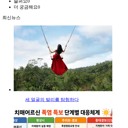
슬퍼요
0
더 궁금해요
0
최신뉴스
세 얼굴의 발리를 탐험하다