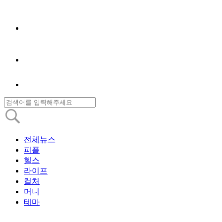
전체뉴스
피플
헬스
라이프
컬처
머니
테마