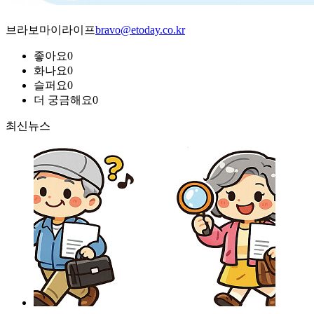
브라보마이라이프
bravo@etoday.co.kr
좋아요
0
화나요
0
슬퍼요
0
더 궁금해요
0
최신뉴스