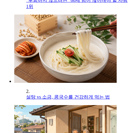
"후회하지 않으려면" 60세 넘어 끊어내야 할 사람
1위
2.
설탕 vs 소금, 콩국수를 건강하게 먹는 법