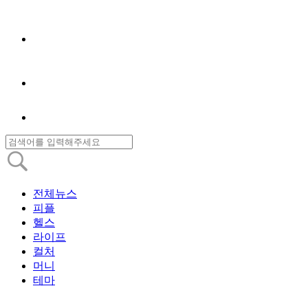
전체뉴스
피플
헬스
라이프
컬처
머니
테마