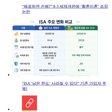
“해로하면 손해?” 8·3 세제개편에 ‘황혼이혼’ 조장
논란
“ISA ‘남은 한도’ 사라질 수 있다” 기존 가입자 주
목!