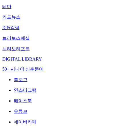
테마
카드뉴스
컷&칼럼
브라보스페셜
브라보리포트
DIGITAL LIBRARY
50+ 시니어 신춘문예
블로그
인스타그램
페이스북
유튜브
네이버카페