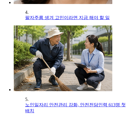
4.
팔자주름 생겨 고민이라면 지금 해야 할 일
5.
노인일자리 안전관리 강화, 안전전담인력 613명 첫
배치