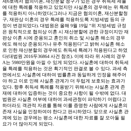
제6호에서 협의이혼, 재산분할 청구가 있는 경우 취득세 세율
에 대한 특례를 적용하고 있었지만 사실혼의 경우에는 위 특례
를 적용하지 아니하였다(그러나 지금은 협의이혼, 재산분할청
구, 재판상 이혼의 경우 특례를 적용하도록 지방세법 등의 규
정이 변경되었다). 대법원은 올해 9월 19일 “위 지방세법 규정
은 원칙적으로 협의상 이혼 시 재산분할에 관한 규정이지만 재
판상 이혼 시에 준용되고 혼인의 취소 및 사실혼 해소의 경우
에도 해석상 준용되거나 유추 적용된다”고 밝혀 사실혼 해소
로 인한 재산분할의 경우에도 취득세 특례가 적용된다고 하였
다(대법원 2016두36864 사건 참조). 이에 따라 위 사례의 경우
A는 5980만원을 아낄 수 있게 되었다. 사실혼에 대하여 취득세
율 특례를 적용하는 것은 획기적인 판결로 볼 수 있다. 과세 측
면에서도 사실혼에 대하여 법률혼과 동일하게 인정을 해주어
야 하고 이로 인해 사실혼 관계가 더 두텁게 보호되는 효과가
있다. 향후 취득세 특례를 적용받기 위해서는 사실혼 관계 존
재에 대하여 입증하는 것이 중요한 사항이 될 수밖에 없다. 대
법원은 사실혼 여부에 대하여 과세관청이 파악하기 어렵다고
하더라도 객관적 자료를 통해 이를 증명한 사람에게 사실혼의
존재 사실을 인정하여야 한다고 판시하였다. 앞으로 사실혼 관
계에 있는 경우에는 평소 사실혼에 대한 자료를 잘 모아둘 필
요가 더 많아지게 되었다.