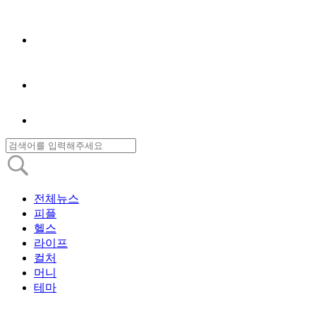
전체뉴스
피플
헬스
라이프
컬처
머니
테마