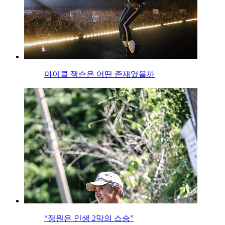
마이클 잭슨은 어떤 존재였을까
“정원은 인생 2막의 스승”