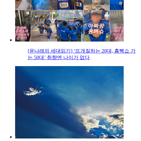
[윤나래의 세대읽기] ‘뜨개질하는 20대, 흠뻑쇼 가
는 50대’ 취향엔 나이가 없다