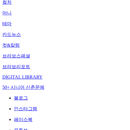
컬처
머니
테마
카드뉴스
컷&칼럼
브라보스페셜
브라보리포트
DIGITAL LIBRARY
50+ 시니어 신춘문예
블로그
인스타그램
페이스북