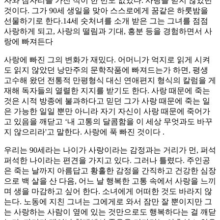
자와 잠자리를 가진 적이 한 번도 없었다. 사랑을 믿지 않았던
것이다. 그가 90세 생일을 맞아 스스로에게 꿈같은 하룻밤을
선물하기로 한다. 14세 숫처녀를 소개 받은 그는 그녀를 점점
사랑하게 되고, 사랑의 떨림과 기대, 흥분 등을 경험하면서 사
랑에 빠져든다
사랑에 빠진 그의 변화가 재밌다. 어머니가 억지로 읽게 시켜
도 읽지 않았던 낭만주의 문학작품에 빠져드는가 하면, 평생
고수해 왔던 전통적 만평형식 대신 연애편지 형식의 칼럼을 게
재해 독자들의 열렬한 지지를 받기도 한다. 사랑 때문에 죽는
것은 시적 방종에 불과하다고 믿던 그가 사랑 때문에 죽는 일
은 가능한 일일 뿐만 아니라 자기 자신이 사랑 때문에 죽어가
고 있음을 깨닫고 ‘내 고통의 달콤함을 이 세상 무엇과도 바꾸
지 않으리라'고 말한다. 사랑에 푹 빠진 것이다 .
우리는 90세라는 나이가 사랑이라는 감정과는 거리가 먼, 퍼석
퍼석한 나이라는 편견을 가지고 있다. 그러나 틀렸다. 주인공
은 죽는 날까지 아름답고 황홀한 감정을 간직하고 건강한 심장
으로 백 살을 산 다음, 어느 날 행복한 고통 속에서 사랑을 느끼
며 생을 마감하고 싶어 한다. 소녀에게 어떠한 것도 바라지 않
는다. 노동에 지친 그녀는 그에게로 와서 잠만 잘 뿐이지만 그
는 사랑하는 사람이 옆에 있는 것만으로도 행복하다는 걸 깨닫