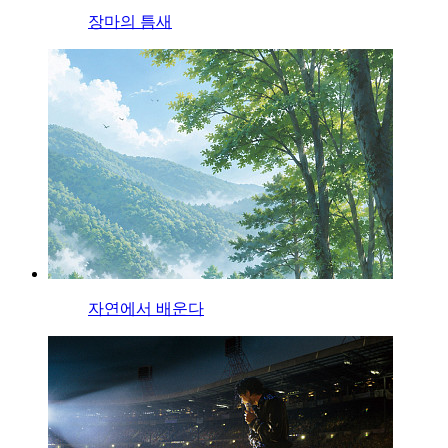
장마의 틈새
자연에서 배운다