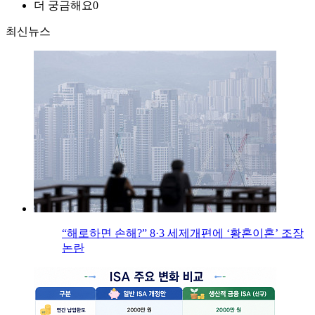
더 궁금해요
0
최신뉴스
“해로하면 손해?” 8·3 세제개편에 ‘황혼이혼’ 조장
논란