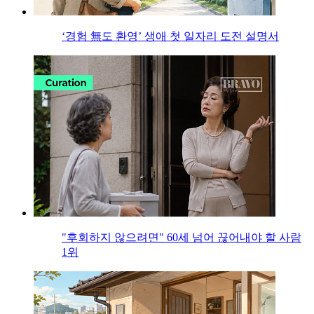
‘경험 無도 환영’ 생애 첫 일자리 도전 설명서
"후회하지 않으려면" 60세 넘어 끊어내야 할 사람
1위