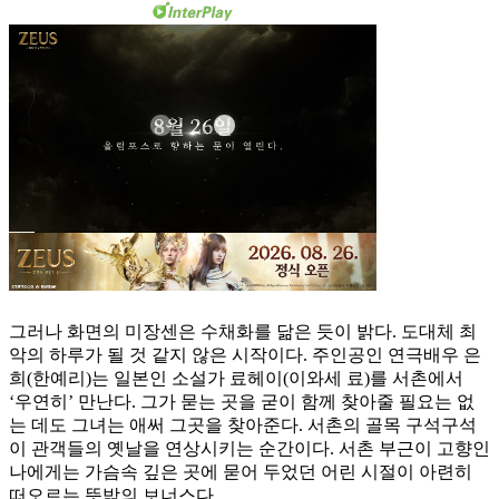
그러나 화면의 미장센은 수채화를 닮은 듯이 밝다. 도대체 최
악의 하루가 될 것 같지 않은 시작이다. 주인공인 연극배우 은
희(한예리)는 일본인 소설가 료헤이(이와세 료)를 서촌에서
‘우연히’ 만난다. 그가 묻는 곳을 굳이 함께 찾아줄 필요는 없
는 데도 그녀는 애써 그곳을 찾아준다. 서촌의 골목 구석구석
이 관객들의 옛날을 연상시키는 순간이다. 서촌 부근이 고향인
나에게는 가슴속 깊은 곳에 묻어 두었던 어린 시절이 아련히
떠오르는 뜻밖의 보너스다.