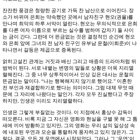
잔잔한 풍경은 청량한 공기로 가득 찬 남산으로 이어진다. 장
소가 바뀌며 은희는 약속했던 곳에서 남자친구 현오(권율)를
만나며 최악의 하루 서막이 열린다. 현오는 무의식적으로 은희
를 다른 여자 이름으로 부르는 실수를 범하며 갑자기 둘 사이
는 금이 간다. 그런데 더 뜬금없는 것은 결정적인 순간에 현오
와 은희 앞에 그녀의 전 남자 친구인 유부남 운철(이희준)이 나
타나면서 갈등은 제곱으로 증폭된다.
얽히고설킨 관계는 거짓과 배신 그리고 애증의 드라마처럼 뒤
범벅이 된다. 서로 내뱉는 변명의 말들로 상황은 더욱 지리멸
렬해진다. 그 중 너무 상투적이어서 인상 깊은 대사는 운철의
뜬금없는 말이다. “나는 행복해지지 않기로 했어요.” 이혼한
전 부인과 재결합하기로 했다는 의미이다. 그럼 대체 무엇 때
문에 그 자리에 나왔다는 말인가. 각자 모두 진실했다고 주장
하지만, 인생은 이리도 지리멸렬하다.
인생은 그렇게 부질없는 것이다. 이 지점에서 홍상수 감독이
떠오른다. 비록 지금 그 자신은 영화와 현실을 구별 못 해 그 틈
새에 끼어 방황하고 있지만, 그의 영화는 우리 삶의 일상성 속
에 내포된 우연과 모순을 통렬하게 풍자하고 있지 않은가. 그
렇다. 결국, 모든 게 우연에서 시작되었다. 그러나 그 ‘우연’이