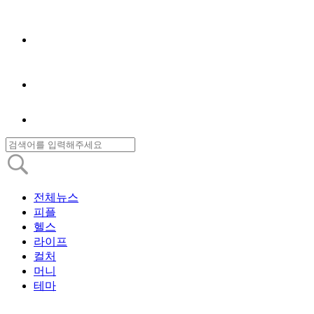
전체뉴스
피플
헬스
라이프
컬처
머니
테마