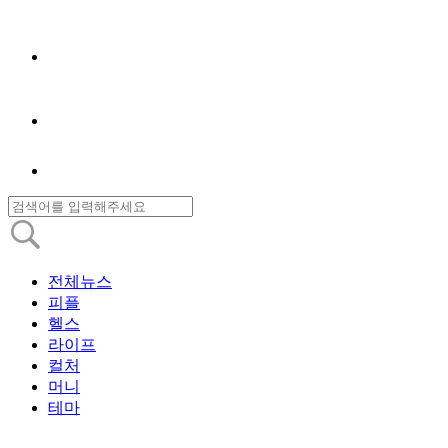
전체뉴스
피플
헬스
라이프
컬처
머니
테마