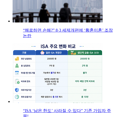
“해로하면 손해?” 8·3 세제개편에 ‘황혼이혼’ 조장
논란
“ISA ‘남은 한도’ 사라질 수 있다” 기존 가입자 주
목!