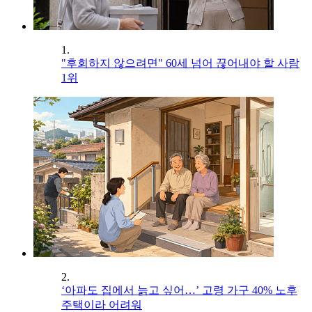
1.
"후회하지 않으려면" 60세 넘어 끊어내야 할 사람
1위
2.
‘아파도 집에서 늙고 싶어…’ 고령 가구 40% 노후
주택이라 어려워