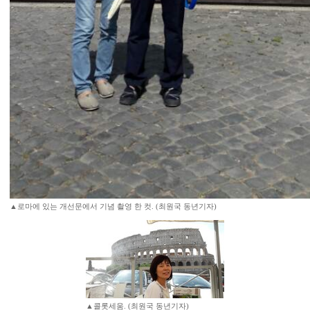
▲로마에 있는 개선문에서 기념 촬영 한 컷. (최원국 동년기자)
▲콜롯세움. (최원국 동년기자)