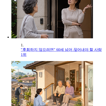
1.
"후회하지 않으려면" 60세 넘어 끊어내야 할 사람
1위