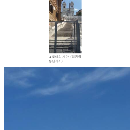
▲로마의 계단. (최원국
동년기자)