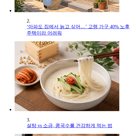
2.
‘아파도 집에서 늙고 싶어…’ 고령 가구 40% 노후
주택이라 어려워
3.
설탕 vs 소금, 콩국수를 건강하게 먹는 법