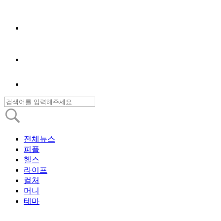
전체뉴스
피플
헬스
라이프
컬처
머니
테마