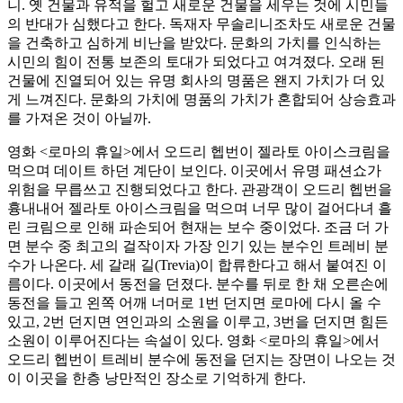
니. 옛 건물과 유적을 헐고 새로운 건물을 세우는 것에 시민들
의 반대가 심했다고 한다. 독재자 무솔리니조차도 새로운 건물
을 건축하고 심하게 비난을 받았다. 문화의 가치를 인식하는
시민의 힘이 전통 보존의 토대가 되었다고 여겨졌다. 오래 된
건물에 진열되어 있는 유명 회사의 명품은 왠지 가치가 더 있
게 느껴진다. 문화의 가치에 명품의 가치가 혼합되어 상승효과
를 가져온 것이 아닐까.
영화 <로마의 휴일>에서 오드리 헵번이 젤라토 아이스크림을
먹으며 데이트 하던 계단이 보인다. 이곳에서 유명 패션쇼가
위험을 무릅쓰고 진행되었다고 한다. 관광객이 오드리 헵번을
흉내내어 젤라토 아이스크림을 먹으며 너무 많이 걸어다녀 흘
린 크림으로 인해 파손되어 현재는 보수 중이었다. 조금 더 가
면 분수 중 최고의 걸작이자 가장 인기 있는 분수인 트레비 분
수가 나온다. 세 갈래 길(Trevia)이 합류한다고 해서 붙여진 이
름이다. 이곳에서 동전을 던졌다. 분수를 뒤로 한 채 오른손에
동전을 들고 왼쪽 어깨 너머로 1번 던지면 로마에 다시 올 수
있고, 2번 던지면 연인과의 소원을 이루고, 3번을 던지면 힘든
소원이 이루어진다는 속설이 있다. 영화 <로마의 휴일>에서
오드리 헵번이 트레비 분수에 동전을 던지는 장면이 나오는 것
이 이곳을 한층 낭만적인 장소로 기억하게 한다.