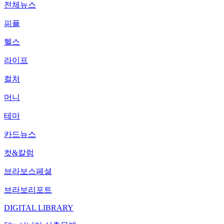
전체뉴스
피플
헬스
라이프
컬처
머니
테마
카드뉴스
컷&칼럼
브라보스페셜
브라보리포트
DIGITAL LIBRARY