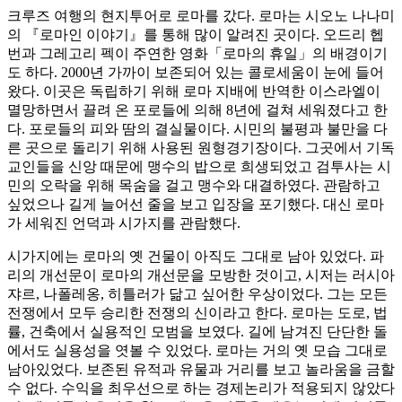
크루즈 여행의 현지투어로 로마를 갔다. 로마는 시오노 나나미
의 『로마인 이야기』를 통해 많이 알려진 곳이다. 오드리 헵
번과 그레고리 펙이 주연한 영화「로마의 휴일」의 배경이기
도 하다. 2000년 가까이 보존되어 있는 콜로세움이 눈에 들어
왔다. 이곳은 독립하기 위해 로마 지배에 반역한 이스라엘이
멸망하면서 끌려 온 포로들에 의해 8년에 걸쳐 세워졌다고 한
다. 포로들의 피와 땀의 결실물이다. 시민의 불평과 불만을 다
른 곳으로 돌리기 위해 사용된 원형경기장이다. 그곳에서 기독
교인들을 신앙 때문에 맹수의 밥으로 희생되었고 검투사는 시
민의 오락을 위해 목숨을 걸고 맹수와 대결하였다. 관람하고
싶었으나 길게 늘어선 줄을 보고 입장을 포기했다. 대신 로마
가 세워진 언덕과 시가지를 관람했다.
시가지에는 로마의 옛 건물이 아직도 그대로 남아 있었다. 파
리의 개선문이 로마의 개선문을 모방한 것이고, 시저는 러시아
쟈르, 나폴레옹, 히틀러가 닮고 싶어한 우상이었다. 그는 모든
전쟁에서 모두 승리한 전쟁의 신이라고 한다. 로마는 도로, 법
률, 건축에서 실용적인 모범을 보였다. 길에 남겨진 단단한 돌
에서도 실용성을 엿볼 수 있었다. 로마는 거의 옛 모습 그대로
남아있었다. 보존된 유적과 유물과 거리를 보고 놀라움을 금할
수 없다. 수익을 최우선으로 하는 경제논리가 적용되지 않았다