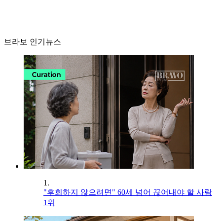
브라보 인기뉴스
1.
"후회하지 않으려면" 60세 넘어 끊어내야 할 사람
1위