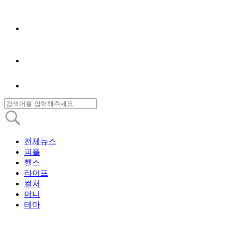
전체뉴스
피플
헬스
라이프
컬처
머니
테마