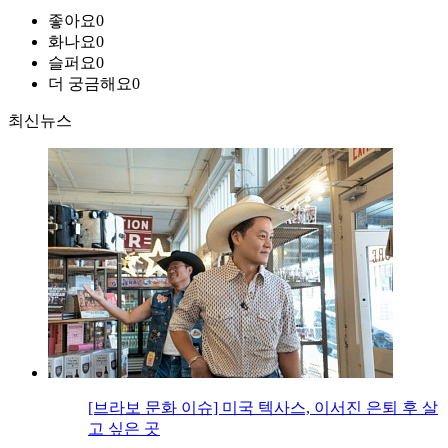
좋아요
0
화나요
0
슬퍼요
0
더 궁금해요
0
최신뉴스
[브라보 문화 이슈] 미국 텍사스, 이서진 은퇴 후 살
고 싶은 곳