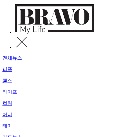
전체뉴스
피플
헬스
라이프
컬처
머니
테마