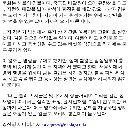
문화는 서울의 명물이다. 중국집 배달원이 오리 유람선을 타고
부지런히 페달을 밟아 밤섬에 짜장면을 배달 갔으나 남자 김씨
는 오히려 거부한다. 자신이 거의 완성해가는 수제 짜장면을
해 먹을 수 있는 날이 가까워 오기 때문이다.
남자 김씨가 밤섬에서 혼자 산 기간은 여름이라 그런대로 살만
했다. 겨울 같으면 어림없는 일이다. 여름이라도 한강물을 그
대로 마시고 독버섯일 수도 있는 버섯을 식량으로 하기에는 물
론 무리가 있다.
이 영화는 밤섬을 무대로 했지만, 실제 촬영은 밤섬일부와 충
북의 비슷하게 생긴 다른 지역에서 했다고 한다. 서울시에서
영화 촬영을 위하여 밤섬 출입은 허가 했지만, 불을 피워 취식
을 하고 숲을 뒤지고 농사짓는 장면은 밤섬에서 허락되지 않기
때문이다.
‘그때는 틀리고 지금은 맞다’에서 싱글거리며 수작을 걸던 정
재영이 여기서는 심각한 표정, 원시인처럼 수염이 텁수룩한 표
정까지 나온다. 어느 영화에서나 수려한 용모를 자랑하던 정려
원은 화장기 없는 얼굴로 오히려 청순미가 돋보인다.
강신영 시니어기자
bravopress@etoday.co.kr