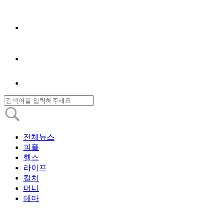
전체뉴스
피플
헬스
라이프
컬처
머니
테마