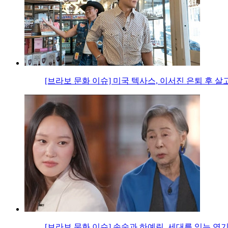
[브라보 문화 이슈] 미국 텍사스, 이서진 은퇴 후 살
[브라보 문화 이슈] 손숙과 하예린, 세대를 잇는 연