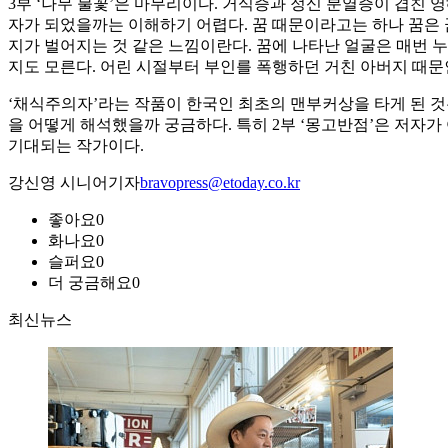
3부 ‘나무 불꽃’은 마무리이다. 거식증과 정신 분열증이 겹친 
자가 되었을까는 이해하기 어렵다. 꿈 때문이라고는 하나 꿈은 
지가 벌어지는 것 같은 느낌이란다. 꿈에 나타난 얼굴은 매번 
지도 모른다. 어린 시절부터 부인를 폭행하던 거친 아버지 때문
‘채식주의자’라는 작품이 한국인 최초의 맨부커상을 타게 된 것
을 어떻게 해석했을까 궁금하다. 특히 2부 ‘몽고반점’은 저자가
기대되는 작가이다.
강신영 시니어기자
bravopress@etoday.co.kr
좋아요
0
화나요
0
슬퍼요
0
더 궁금해요
0
최신뉴스