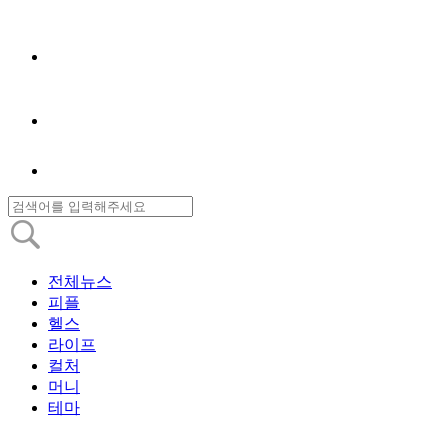
전체뉴스
피플
헬스
라이프
컬처
머니
테마