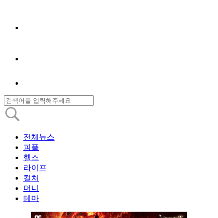
전체뉴스
피플
헬스
라이프
컬처
머니
테마