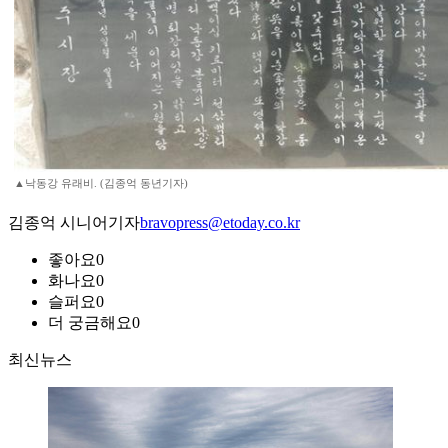
▲낙동강 유래비. (김종억 동년기자)
김종억 시니어기자
bravopress@etoday.co.kr
좋아요
0
화나요
0
슬퍼요
0
더 궁금해요
0
최신뉴스