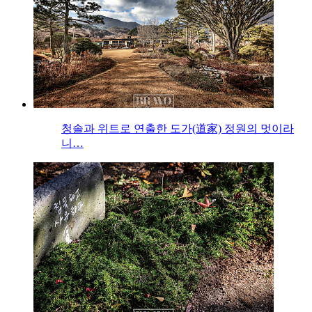
청솔과 위트로 연출한 도가(道家) 정원의 멋이라
니…