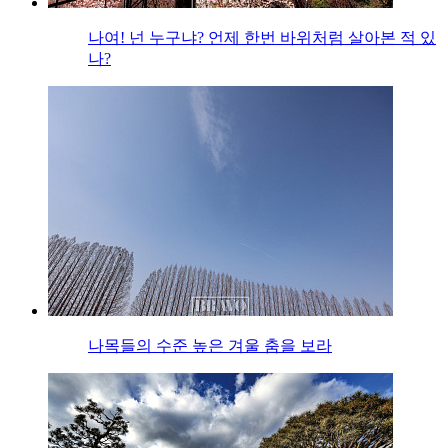
나여! 넌 누구냐? 언제 한번 바위처럼 살아본 적 있
나?
나목들의 수준 높은 겨울 춤을 보라