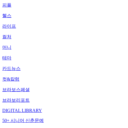
피플
헬스
라이프
컬처
머니
테마
카드뉴스
컷&칼럼
브라보스페셜
브라보리포트
DIGITAL LIBRARY
50+ 시니어 신춘문예