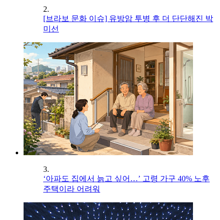
2.
[브라보 문화 이슈] 유방암 투병 후 더 단단해진 박
미선
3.
‘아파도 집에서 늙고 싶어…’ 고령 가구 40% 노후
주택이라 어려워