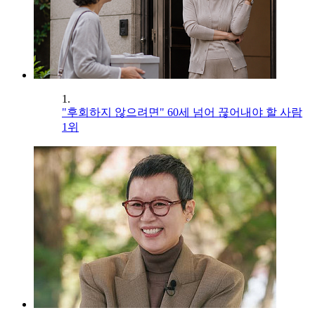
1.
"후회하지 않으려면" 60세 넘어 끊어내야 할 사람
1위