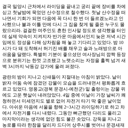
결국 밀양시 근처에서 라이딩을 끝내고 궁리 끝에 장비를 차에
싣고 첫날밤에 묵었던 산수정으로 철수했다. 첫날 산수정을 떠
나면서 기회가 되면 다음에 꼭 다시 한 번 더 들르겠노라고 인
사했으나 불과 이틀 만에 다시 그 집을 찾게 될 줄은 누구도 몰
랐으리라. 걸걸한 여주인도 흔한 인사말 정도로 생각했을 터인
데 실제 약속이 지켜지자 반가운 마음에서인지 늦은 저녁 시간
임에도 정성을 다해 상차림을 해 놓고 기다리고 있었다. 밤 10
시가 다 돼 도착해서 허기진 배를 채우고 술과 노래방으로 아
쉬움을 달랬다. 특별히 기분이 좋으셨던 여사장님의 깜짝 등장
으로 분위기는 한껏 고조됐고 노랫소리는 자정을 훌쩍 넘겨 새
벽 3시까지 낙동강 강가에 울려 퍼졌다.
광란의 밤이 지나고 산새들이 지절대는 아침이 밝았다. 날이
밝자 어둠 속에 잠겼던 강물이 모습을 드러내면서 평화롭게 흐
르고 있었다. 영풍교(경북 문경시-예천군) 밑 출렁이는 강물 위
에도 고운 햇살이 내려앉았다. 4일 중에 이날이 가장 날씨가 쾌
청하면서 미세먼지도 별로 없어 자전거 타기 딱 좋은 날이었
다. 아쉬운 마음에 서울을 향해 2~3시간 라이딩하기로 하고 차
에서 자전거를 다시 내렸다. 그동안 뻐근했던 다리도 풀리고
마지막이라는 생각에 없던 힘도 불끈 솟았다. 강둑을 지나고
농로를 따라 한참을 달리자 드디어 상주시를 벗어나 문경새재