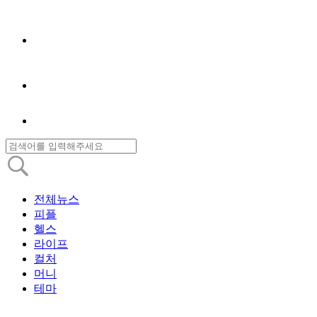
전체뉴스
피플
헬스
라이프
컬처
머니
테마