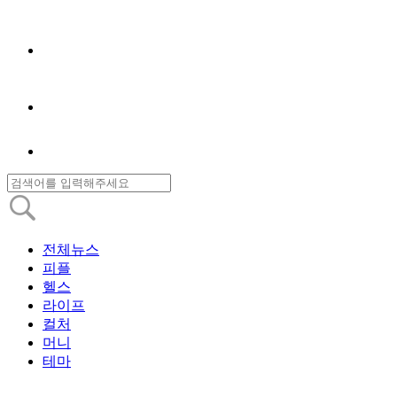
전체뉴스
피플
헬스
라이프
컬처
머니
테마