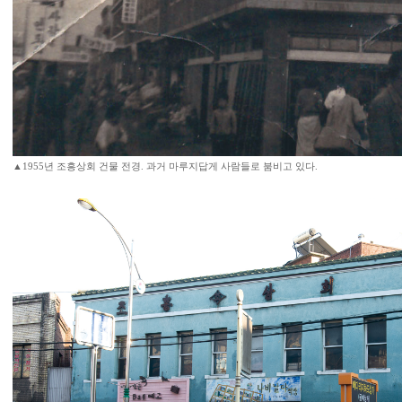
▲1955년 조흥상회 건물 전경. 과거 마루지답게 사람들로 붐비고 있다.