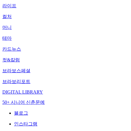
라이프
컬처
머니
테마
카드뉴스
컷&칼럼
브라보스페셜
브라보리포트
DIGITAL LIBRARY
50+ 시니어 신춘문예
블로그
인스타그램