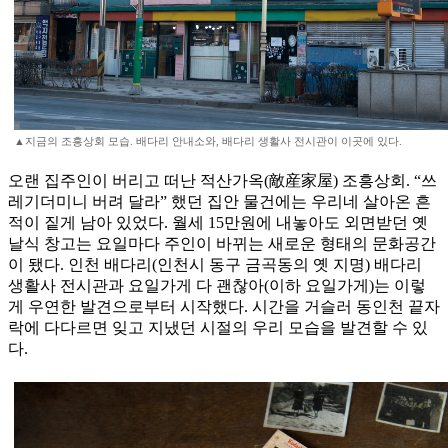
▲지금의 조흥상회 모습. 배다리 안내소와, 배다리 생활사 전시관이 이곳에 있다.
오랜 집주인이 버리고 떠난 적산가옥(敵産家屋) 조흥상회. “쓰
레기더미니 버려 달라” 했던 집안 물건에는 우리네 살아온 흔
적이 짙게 남아 있었다. 월세 15만원에 내놓아도 외면받던 옛
날식 창고는 요일마다 주인이 바뀌는 새로운 형태의 문화공간
이 됐다. 인천 배다리(인천시 동구 금곡동의 옛 지명) 배다리
생활사 전시관과 요일가게 다 괜찮아(이하 요일가게)는 이렇
게 우연한 발견으로부터 시작했다. 시간을 거슬러 동인천 끝자
락에 다다르면 잊고 지냈던 시절의 우리 모습을 발견할 수 있
다.