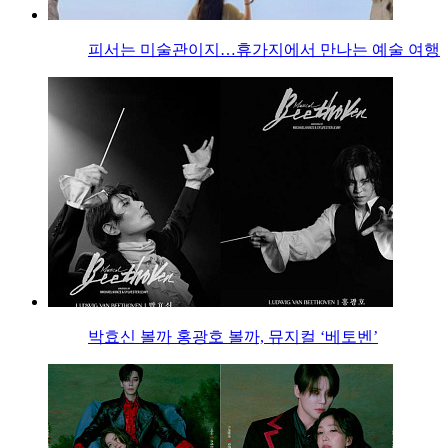
피서는 미술관이지…휴가지에서 만나는 예술 여행
박효신 볼까 홍광호 볼까, 뮤지컬 ‘베토벤’