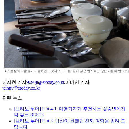
▲조흥상회 사람들이 사용했던 그릇과 소도구들. 끝이 닳은 밥주걱은 많은 이들의 밥그릇
권지현 기자
9090ji@etoday.co.kr
,이태인 기자
teinny@etoday.co.kr
관련 뉴스
[브라보 투어] Part 4-1. 여행기자가 추천하는 꽃중년에게
딱 맞는 BEST3
[브라보 투어] Part 3. 당신이 원했던 진짜 여행을 알려 드
립니다