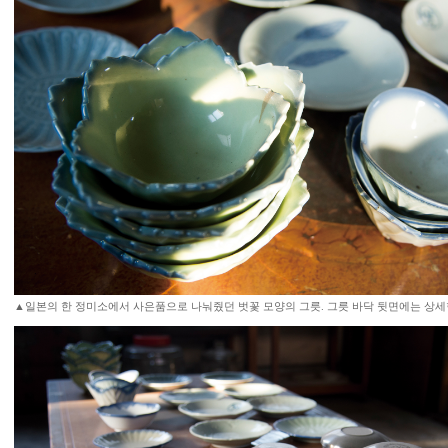
▲일본의 한 정미소에서 사은품으로 나눠줬던 벗꽃 모양의 그릇. 그릇 바닥 뒷면에는 상세