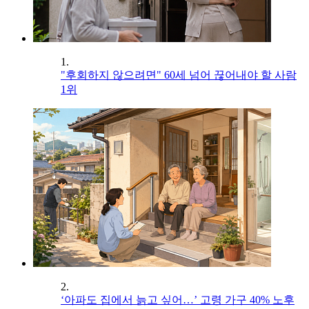
1.
"후회하지 않으려면" 60세 넘어 끊어내야 할 사람
1위
2.
‘아파도 집에서 늙고 싶어…’ 고령 가구 40% 노후