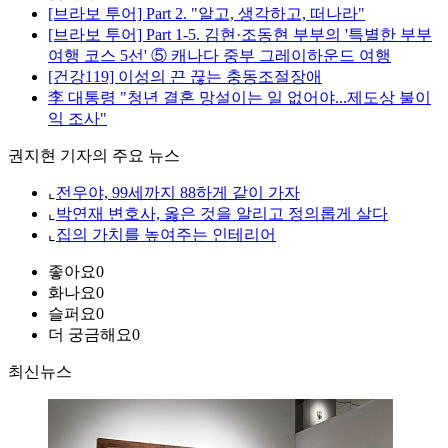
[브라보 투어] Part 2. "알고, 생각하고, 떠나라"
[브라보 투어] Part 1-5. 김현·조동현 부부의 '특별한 부부
여행 코스 5선' ⑤ 캐나다 중부 그레이하운드 여행
[건강119] 이성의 끈 끊는 충동조절장애
李 대통령 "청년 결혼 망설이는 일 없어야...제도상 불이
익 조사"
권지현 기자의 주요 뉴스
⌞
전우야, 99세까지 88하게 같이 가자
⌞
박연재 변호사, 옳은 것을 알리고 정의롭게 살다
⌞
집의 가치를 높여주는 인테리어
좋아요
0
화나요
0
슬퍼요
0
더 궁금해요
0
최신뉴스