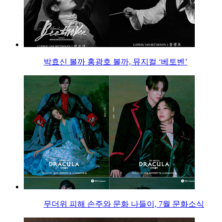
박효신 볼까 홍광호 볼까, 뮤지컬 ‘베토벤’
무더위 피해 손주와 문화 나들이, 7월 문화소식