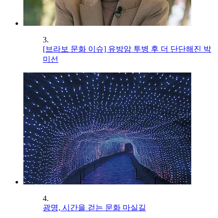
3.
[브라보 문화 이슈] 유방암 투병 후 더 단단해진 박
미선
4.
광명, 시간을 걷는 문화 마실길