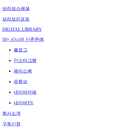
브라보스페셜
브라보리포트
DIGITAL LIBRARY
50+ 시니어 신춘문예
블로그
인스타그램
페이스북
유튜브
네이버카페
네이버TV
회사소개
구독신청