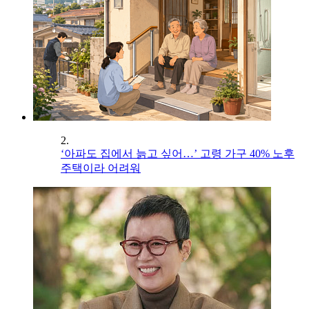
2.
‘아파도 집에서 늙고 싶어…’ 고령 가구 40% 노후
주택이라 어려워