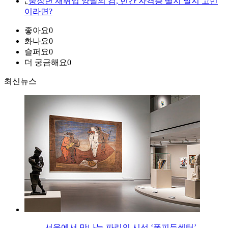
⌞
중장년 재취업 양날의 검, 민간 자격증 딸지 말지 고민
이라면?
좋아요
0
화나요
0
슬퍼요
0
더 궁금해요
0
최신뉴스
서울에서 만나는 파리의 시선 ‘퐁피두센터’