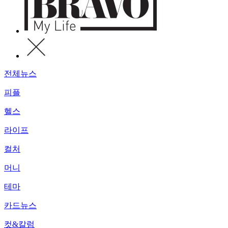
전체뉴스
피플
헬스
라이프
컬처
머니
테마
카드뉴스
컷&칼럼