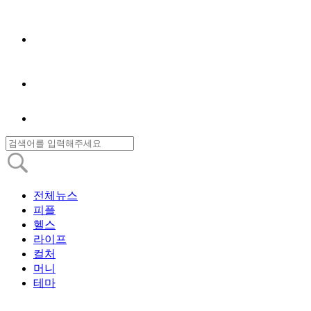
전체뉴스
피플
헬스
라이프
컬처
머니
테마