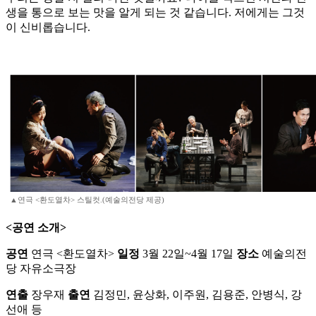
생을 통으로 보는 맛을 알게 되는 것 같습니다. 저에게는 그것
이 신비롭습니다.
▲연극 <환도열차> 스틸컷.(예술의전당 제공)
<공연 소개>
공연
연극 <환도열차>
일정
3월 22일~4월 17일
장소
예술의전
당 자유소극장
연출
장우재
출연
김정민, 윤상화, 이주원, 김용준, 안병식, 강
선애 등