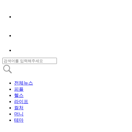
전체뉴스
피플
헬스
라이프
컬처
머니
테마