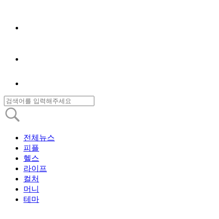
전체뉴스
피플
헬스
라이프
컬처
머니
테마