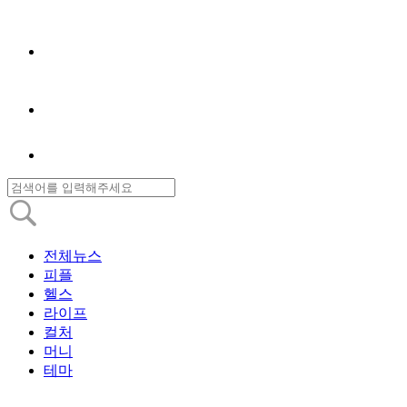
전체뉴스
피플
헬스
라이프
컬처
머니
테마