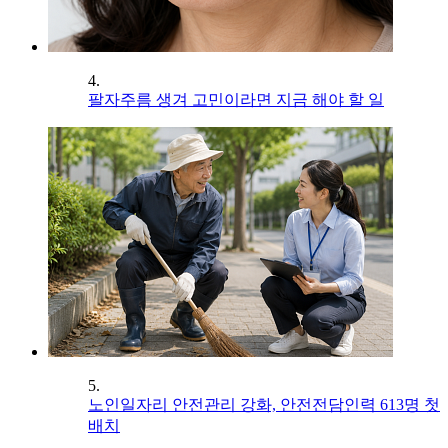
4.
팔자주름 생겨 고민이라면 지금 해야 할 일
5.
노인일자리 안전관리 강화, 안전전담인력 613명 첫
배치