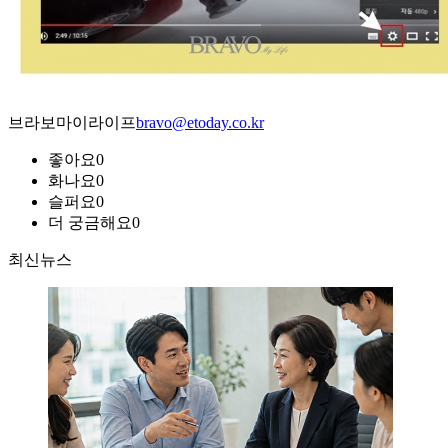
브라보마이라이프
bravo@etoday.co.kr
좋아요
0
화나요
0
슬퍼요
0
더 궁금해요
0
최신뉴스