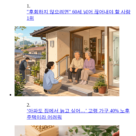
1.
"후회하지 않으려면" 60세 넘어 끊어내야 할 사람
1위
2.
‘아파도 집에서 늙고 싶어…’ 고령 가구 40% 노후
주택이라 어려워