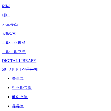
머니
테마
카드뉴스
컷&칼럼
브라보스페셜
브라보리포트
DIGITAL LIBRARY
50+ 시니어 신춘문예
블로그
인스타그램
페이스북
유튜브