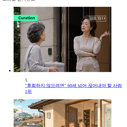
1.
"후회하지 않으려면" 60세 넘어 끊어내야 할 사람
1위