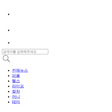
전체뉴스
피플
헬스
라이프
컬처
머니
테마