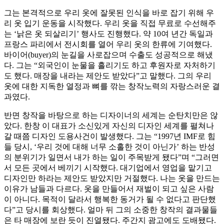
그는 본격적으로 우리 옷에 잘못된 인식을 바로 잡기 위해 우
리 옷 입기 운동을 시작했다. 우리 옷을 직접 무료로 수선해주
는 ‘낡은 옷 되살리기’ 행사도 진행했다. 약 10여 년간 독일과
프랑스 파리에서 전시회를 열어 우리 옷의 한류에 기여했다.
바이어(buyer)의 눈길을 사로잡으며 수출도 성공적으로 해냈
다. 그는 “외국인이 눈물을 흘리기도 하고 후원자로 자처하기
도 했다. 매장을 내라는 제안도 받았다”고 말했다. 그의 우리
옷에 대한 지독한 열정과 뼈를 깎는 창작노력의 자랑스러운 결
과였다.
반면 창작을 바탕으로 하는 디자이너의 세계는 순탄치만은 않
았다. 한창 이 대표가 소신있게 자신의 디자인 세계를 펼쳐나
갈 때쯤 디자인 도용사건이 발생했다. 그는 “1997년 IMF로 힘
들 당시, ‘우리 것에 대해 너무 소홀한 것이 아닌가’ 하는 반성
의 분위기가 일면서 내가 하는 일이 주목받게 됐다”며 “그러면
서 모든 곳에서 베끼기 시작했다. 대기업에서 영업을 맡기고
디자인만 하라는 제안도 받았지만 거절했다. 나는 옷을 만드는
이유가 남들과 다르다. 옷을 만들어서 재벌이 되고 싶은 사람
이 아니다. 목적이 달라서 행복한 동거가 될 수 없다고 판단했
다”고 당시를 회상했다. 얼마 뒤 그의 소중한 창작의 결과물들
은 타 매장에 보란 듯이 진열됐다. 주간지 광고에도 도배됐다.