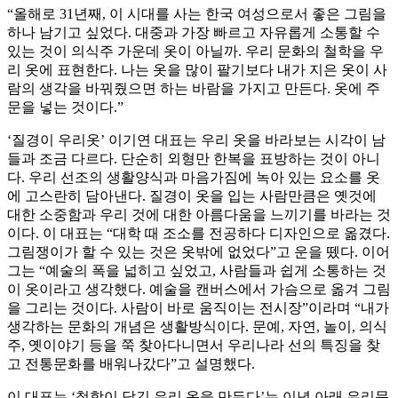
“올해로 31년째, 이 시대를 사는 한국 여성으로서 좋은 그림을
하나 남기고 싶었다. 대중과 가장 빠르고 자유롭게 소통할 수
있는 것이 의식주 가운데 옷이 아닐까. 우리 문화의 철학을 우
리 옷에 표현한다. 나는 옷을 많이 팔기보다 내가 지은 옷이 사
람의 생각을 바꿔줬으면 하는 바람을 가지고 만든다. 옷에 주
문을 넣는 것이다.”
‘질경이 우리옷’ 이기연 대표는 우리 옷을 바라보는 시각이 남
들과 조금 다르다. 단순히 외형만 한복을 표방하는 것이 아니
다. 우리 선조의 생활양식과 마음가짐에 녹아 있는 요소를 옷
에 고스란히 담아낸다. 질경이 옷을 입는 사람만큼은 옛것에
대한 소중함과 우리 것에 대한 아름다움을 느끼기를 바라는 것
이다. 이 대표는 “대학 때 조소를 전공하다 디자인으로 옮겼다.
그림쟁이가 할 수 있는 것은 옷밖에 없었다”고 운을 뗐다. 이어
그는 “예술의 폭을 넓히고 싶었고, 사람들과 쉽게 소통하는 것
이 옷이라고 생각했다. 예술을 캔버스에서 가슴으로 옮겨 그림
을 그리는 것이다. 사람이 바로 움직이는 전시장”이라며 “내가
생각하는 문화의 개념은 생활방식이다. 문예, 자연, 놀이, 의식
주, 옛이야기 등을 쭉 찾아다니면서 우리나라 선의 특징을 찾
고 전통문화를 배워나갔다”고 설명했다.
이 대표는 ‘철학이 담긴 우리 옷을 만든다’는 이념 아래 우리문