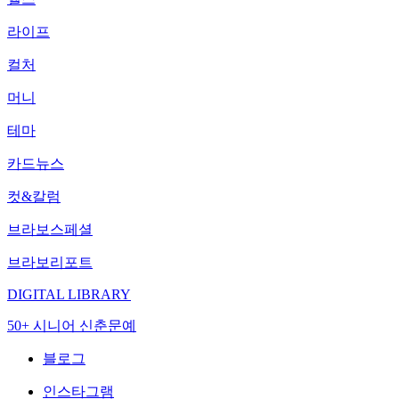
라이프
컬처
머니
테마
카드뉴스
컷&칼럼
브라보스페셜
브라보리포트
DIGITAL LIBRARY
50+ 시니어 신춘문예
블로그
인스타그램