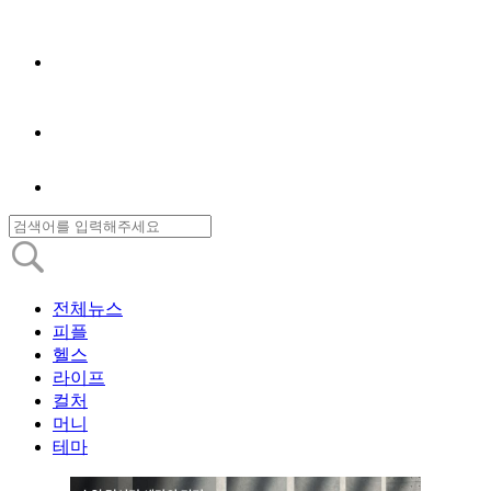
전체뉴스
피플
헬스
라이프
컬처
머니
테마