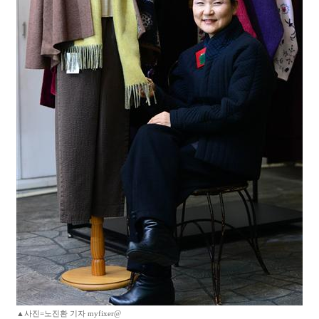
▲사진=노진환 기자 myfixer@