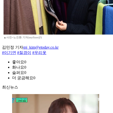
▲사진=노진환 기자(myfixer@)
김민정 기자
mj_kim@etoday.co.kr
#이기연
#질경이
#우리옷
좋아요
0
화나요
0
슬퍼요
0
더 궁금해요
0
최신뉴스