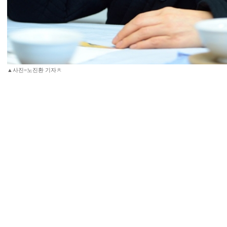
▲사진=노진환 기자ㅊ