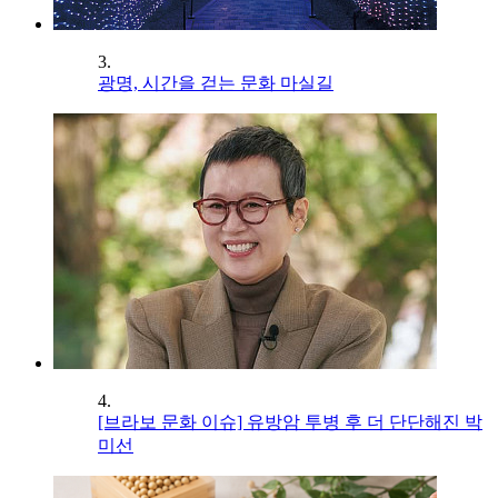
3.
광명, 시간을 걷는 문화 마실길
4.
[브라보 문화 이슈] 유방암 투병 후 더 단단해진 박
미선