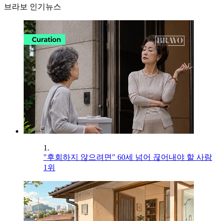
브라보 인기뉴스
1.
"후회하지 않으려면" 60세 넘어 끊어내야 할 사람
1위