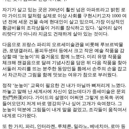
자기가 살고 있는 곳은 200년이 훨씬 넘은 아파트라고 밝힌 로
마 가이드의 말처럼 실제로 이상 사회를 구현시키고자 1000 여
년 전에 세운 건물 속에 현대인이 살고 있으며, 가장 이상적인
황금비율의 조각상들이 거리를 장식하고 있다. ‘살어리 살어
리랏다’가 아니라 지금도 건재하게 살아 있는 것이다.
다음으로 프랑스 파리의 오르세미술관을 비롯해 루브르박물
관, 로댕갤러리, 퐁피두센터 등에서 크고 작은 예술 작품을 감
상할 때 ‘눈높이’의 즐거움도 함께 느꼈다. 미리 유명 작품을
체크해 잰걸음으로 달려 기념사진을 담은 뒤 다음 작품을 찾아
서둘러 자리를 뜨는 분주한 동양인들 틈에서 손주의 손을 잡고
서 차근차근 그림을 함께 맛보는 여유가 참으로 부러웠다.
정작 ‘눈높이’ 교육이 필요한 건 내가 아닐까 뼈저리게 느꼈다.
까놓고 말해 난 세계사에 자신이 없는데다가 중세미술은 문외
한(門外漢)이다. 가이드의 설명이 어쩌면 그렇게 쏘옥쏙 귀에
들어오던지 저게 바로 명강의구나 싶어 고개가 숙여졌다. 그
눈높이 덕분에 그림들이 내게 말을 걸었고, 조각들이 움직여서
내게로 다가왔다.
또 한 가지, 파리, 인터라켄, 루체른, 밀라노, 베네치아, 로마 등