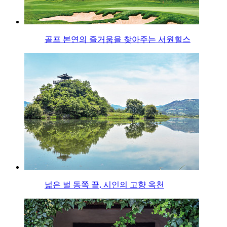
골프 본연의 즐거움을 찾아주는 서원힐스
넓은 벌 동쪽 끝, 시인의 고향 옥천