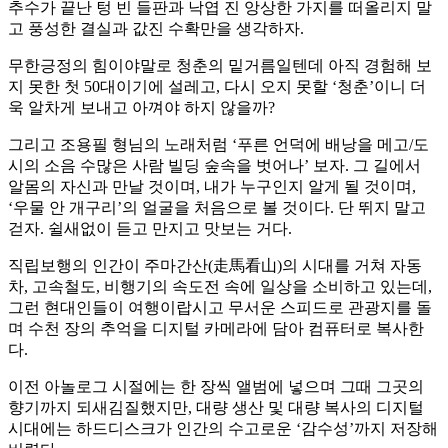
추수가 끝난 텅 빈 들판과 낙엽 진 앙상한 가지를 떠올리지 말
고 풍성한 결실과 값진 수확만을 생각하자.
무한긍정의 힘이야말로 청춘의 밑거름일텐데 아직 경험해 보
지 못한 첫 50대이기에 설레고, 다시 오지 못할 ‘청춘’이니 더
욱 알차게 보내고 아껴야 하지 않을까?
그리고 조용필 형님의 노래처럼 ‘푸른 언덕에 배낭을 메고/도
시의 소음 수많은 사람 빌딩 숲속을 벗어나’ 보자. 그 길에서
알몸의 자신과 만날 것이며, 내가 누구인지 알게 될 것이며,
‘우물 안 개구리’의 얼굴을 처음으로 볼 것이다. 단 뛰지 말고
걷자. 쉴새없이 듣고 만지고 맛보는 거다.
직립보행의 인간이 주마간산(走馬看山)의 시대를 거쳐 자동
차, 고속철도, 비행기의 속도전 속에 일상을 소비하고 있는데,
그런 현대인들이 여행이랍시고 무서운 스피드로 관광지를 돌
며 수천 장의 추억을 디지털 카메라에 담아 컴퓨터로 복사한
다.
이전 아놀로그 시절에는 한 장씩 앨범에 넣으며 그때 그곳의
향기까지 되새김질했지만, 대량 생산 및 대량 복사의 디지털
시대에는 하드디스크가 인간의 수고로운 ‘감수성’까지 저장해