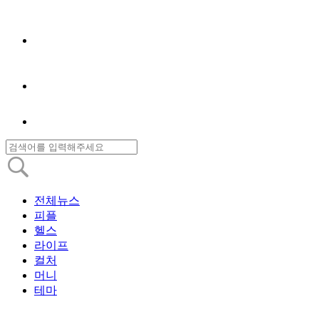
전체뉴스
피플
헬스
라이프
컬처
머니
테마