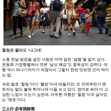
힐링은 몰라도 ‘나그네’
소풍 전날 밤잠을 설친 사람은 마약 같은 ‘설렘’을 알지 싶다.
운동회 가장행렬에서 맛본 ‘낯선 쾌감’도 중독성이 강하다. 여
행 역시 떠나기까지가 귀찮아서 그렇지 한번 맛보면 인이 박이
는 법.
속된 말로 ‘힐링’이다 ‘웰빙’이네 떠들지만, 또 언제부턴가 맨
토라는 말도 불쑥 튀어나와 다들 쓰고 있다. 영어로 써야 더 고
상한 느낌이 드는가 싶은데, 아무튼 여행은 ‘힐링’이자 살아있
는 ‘멘토’이다.
三人行 必有我師焉