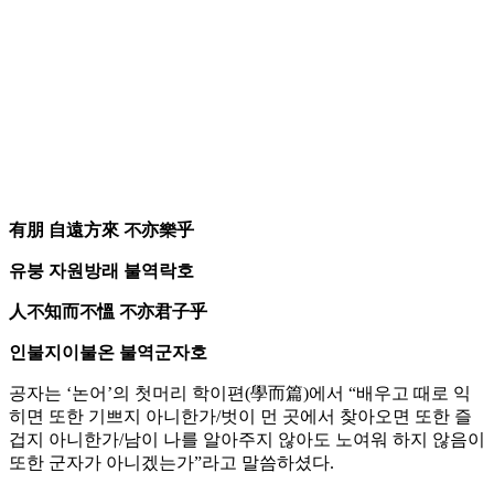
有朋 自遠方來 不亦樂乎
유붕 자원방래 불역락호
人不知而不慍 不亦君子乎
인불지이불온 불역군자호
공자는 ‘논어’의 첫머리 학이편(學而篇)에서 “배우고 때로 익
히면 또한 기쁘지 아니한가/벗이 먼 곳에서 찾아오면 또한 즐
겁지 아니한가/남이 나를 알아주지 않아도 노여워 하지 않음이
또한 군자가 아니겠는가”라고 말씀하셨다.