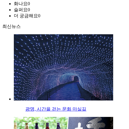
화나요
0
슬퍼요
0
더 궁금해요
0
최신뉴스
광명, 시간을 걷는 문화 마실길