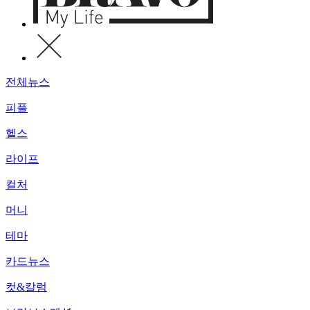
전체뉴스
피플
헬스
라이프
컬처
머니
테마
카드뉴스
컷&칼럼