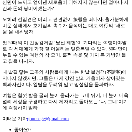
신만이 느끼고 얻어낸 새로움이 더해지지 않는다면 얼마나 시
간과 돈의 낭비이겠는가?
오히려 선입견은 버리고 편견없이 旅행을 떠나자, 홀가분하게
비운 상태에서 호기심의 촉수가 움직이는 대로 여行의 ‘새로
움’을 채워넣자.
첫 50대의 이 긴장감처럼 ‘낯선 체험’이 기다리는 여행이야말
로 각 세대에게 가장 잘 어울리는 맞춤복일 수 있다. 50대만이
누릴 수 있는 여행의 참 묘미, 훌쩍 속옷 몇 가지 든 가방만 들
고 집을 나서자.
내 발길 닿는 그곳의 사람들에게 나는 한낱 불청객(不請客)에
지나지 않겠지만, 그들은 내게 값진 삶의 거울이자 살아있는
백과사전이다. 일탈을 두려워 말고 망설임을 돌파하자.
여행은 힘껏 발을 굴러 높이 올라가는 그네 뛰기, 더 높이 더욱
널리 세상을 구경하고 다시 제자리로 돌아오는 ‘나, 그네’이기
에 걱정하지 말라.
이태문 기자
gounsege@gmail.com
좋아요
0