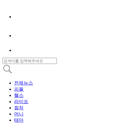
전체뉴스
피플
헬스
라이프
컬처
머니
테마