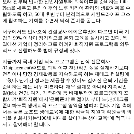
오래 전부터 입사한 신입사원부터 퇴직이후를 준비하는 Life
Plan을 세우고 은퇴 이후의 노후 커리어 관리와 생활계획을 수
립하도록 하고, 50대 후반부터 본격적으로 세컨드라이프 코스
에 참여하는 기회를 주면서 퇴직 준비를 돕는다.
서구에서도 인사조직 컨설팅사 에이온휴잇에 따르면 미국 기
업의 90% 이상이 정기적으로 은퇴 교육을 실시하고 있다. 독
일에선 기업이 정리해고를 하려면 퇴직지원 프로그램을 의무
적으로 진행하도록 법에 규정돼 있다.
지금까지 국내 기업 퇴직 프로그램은 전직 전문회사
(Outplacement)주도로 퇴직 이후 전반적인 삶을 설계하기보다
전직이나 당장 경제활동을 지속하도록 하는 재테크 컨설팅에
그쳤다. 단기간 성과는 제공할 수 있어도 길어진 은퇴 기간을
준비하는 데는 너무 미흡하다. 재무 설계뿐 아니라 지속적인
일(job), 건강, 여가, 가족관계 등 비재무적인 프로그램까지 포
함시켜‘퇴직지원’에서‘은퇴준비’로 젊어서부터 노(老)테크를
준비하도록 생애교육 프로그램 영역을 넓혀야 한다. 기업 측에
서는 물론 노조도 생애교육에 대한 적극적 지원과 직원들의 의
식을 변화시키는“100세 시대를 살아가는 생애교육”에 적극 나
서고 참여해야 할 때다.