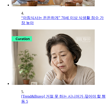
4.
“아침식사는 든든하게” 70세 이상 식생활 점수 가
장 높아
5.
[Trend&Bravo] 거절 못 하는 시니어가 끊어야 할 행
동 5