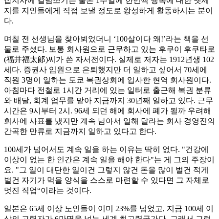
잡지사에 컬럼쓰기는 물론 1주일에 한번씩 행복에 대한 멧세
지를 지인들에게 직접 보낼 정도로 왕성하게 활동하시는 분이
다.
며칠 전 선생님을 찾아뵈었더니 ‘100살이다 왜!’라는 책을 선
물로 주셨다. 보통 회사원으로 근무하고 있는 후쿠이 후쿠타로
(福井福太郞)씨가 쓴 자서전이다. 실제로 저자는 1912년생 102
세다. 증권사 임원으로 은퇴했지만 더 일하고 싶어서 70세에
직원 3명이 일하는 도쿄 복권상회에 입사한 현역 회사원이다.
아침마다 전철로 1시간 거리에 있는 일터로 출근해 복권 분류
와 배달, 회계 업무를 맡아 지금까지 30년째 일하고 있다. 근무
시간은 9시부터 2시. 96세 되던 해에 회사에 폐가 될까 우려해
회사에 사표를 냈지만 계속 남아서 일해 달라는 회사 경영진의
간곡한 만류로 지금까지 일하고 있다고 한다.
100세가 넘어서도 계속 일을 하는 이유는 딱히 없다. "건강에
이상이 없는 한 인간은 계속 일을 해야 한다"는 게 그의 주장이
요. "그 일이 대단한 일이건 그렇지 않건 돈을 많이 벌건 적게
벌건 자기가 먹을 양식을 스스로 마련할 수 있다면 그 자체로
멋진 직업“이라는 것이다.
일본은 65세 이상 노인들이 이미 23%를 넘었고, 지금 100세 이
상의 고령자가 6만명을 넘는 세계 최고령국가다. 그래서 그런