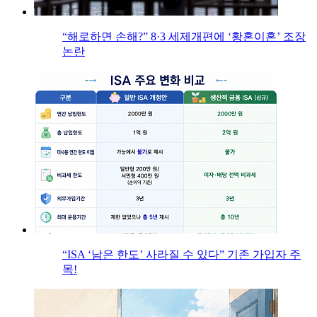
“해로하면 손해?” 8·3 세제개편에 ‘황혼이혼’ 조장
논란
“ISA ‘남은 한도’ 사라질 수 있다” 기존 가입자 주
목!