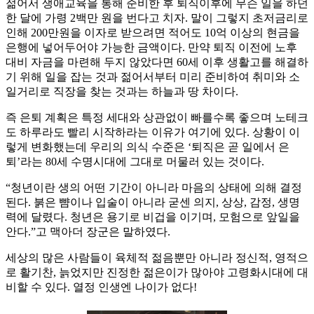
젊어서 생애교육을 통해 준비한 후 퇴직이후에 무슨 일을 하던
한 달에 가령 2백만 원을 번다고 치자. 말이 그렇지 초저금리로
인해 200만원을 이자로 받으려면 적어도 10억 이상의 현금을
은행에 넣어두어야 가능한 금액이다. 만약 퇴직 이전에 노후
대비 자금을 마련해 두지 않았다면 60세 이후 생활고를 해결하
기 위해 일을 잡는 것과 젊어서부터 미리 준비하여 취미와 소
일거리로 직장을 찾는 것과는 하늘과 땅 차이다.
즉 은퇴 계획은 특정 세대와 상관없이 빠를수록 좋으며 노테크
도 하루라도 빨리 시작하라는 이유가 여기에 있다. 상황이 이
렇게 변화했는데 우리의 의식 수준은 ‘퇴직은 곧 일에서 은
퇴’라는 80세 수명시대에 그대로 머물러 있는 것이다.
“청년이란 생의 어떤 기간이 아니라 마음의 상태에 의해 결정
된다. 붉은 뺨이나 입술이 아니라 굳센 의지, 상상, 감정, 생명
력에 달렸다. 청년은 용기로 비겁을 이기며, 모험으로 앞일을
안다.”고 맥아더 장군은 말하였다.
세상의 많은 사람들이 육체적 젊음뿐만 아니라 정신적, 영적으
로 활기찬, 늙었지만 진정한 젊은이가 많아야 고령화시대에 대
비할 수 있다. 열정 인생엔 나이가 없다!