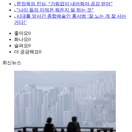
⌞
문장옥의 진심, “가림없이 내어줘야 공감 얻어”
⌞
"나이 듦의 미덕은 뭐든지 덜 하는 것"
⌞
시대를 앞서간 종합예술인 홍서범 ‘잘 노는 게 잘 사는
거다!’
좋아요
0
화나요
0
슬퍼요
0
더 궁금해요
0
최신뉴스