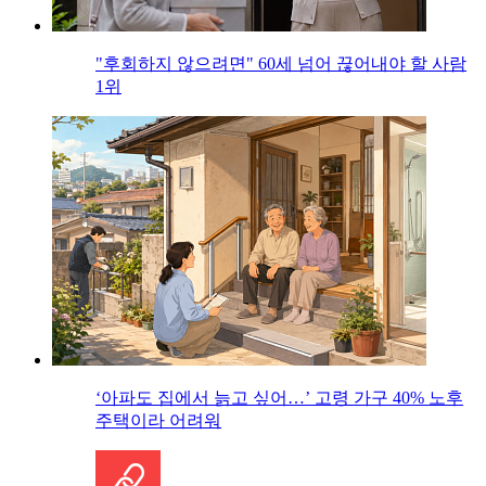
"후회하지 않으려면" 60세 넘어 끊어내야 할 사람
1위
‘아파도 집에서 늙고 싶어…’ 고령 가구 40% 노후
주택이라 어려워