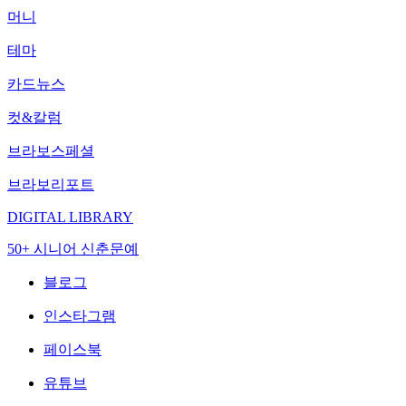
머니
테마
카드뉴스
컷&칼럼
브라보스페셜
브라보리포트
DIGITAL LIBRARY
50+ 시니어 신춘문예
블로그
인스타그램
페이스북
유튜브