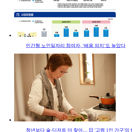
민간형 노인일자리 참여자, ‘배움 의지’도 높았다
청년보다 술·디저트 더 찾아… 日 '고령 1인 가구'의