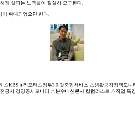
하게 살피는 노력들이 절실히 요구된다.
심이 확대되었으면 한다.
 국제 심사원 △KBS n 리포터△정부3.0 맞춤형서비스 △생활공감
전공사 경영공시모니터 △분수네신문사 칼럼리스트 △직업 특강 &