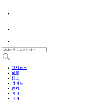
전체뉴스
피플
헬스
라이프
컬처
머니
테마