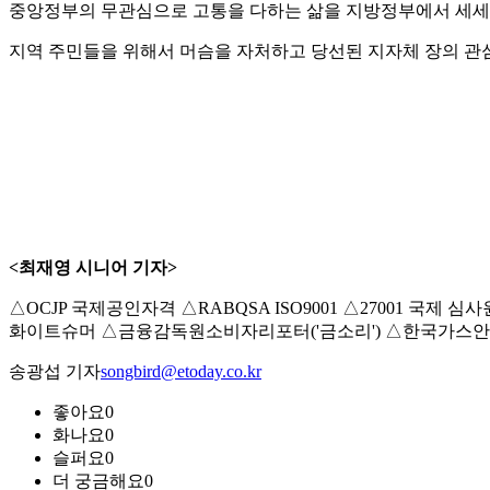
중앙정부의 무관심으로 고통을 다하는 삶을 지방정부에서 세세
지역 주민들을 위해서 머슴을 자처하고 당선된 지자체 장의 관
<최재영 시니어 기자>
△OCJP 국제공인자격 △RABQSA ISO9001 △27001
화이트슈머 △금융감독원소비자리포터('금소리') △한국가스안
송광섭 기자
songbird@etoday.co.kr
좋아요
0
화나요
0
슬퍼요
0
더 궁금해요
0