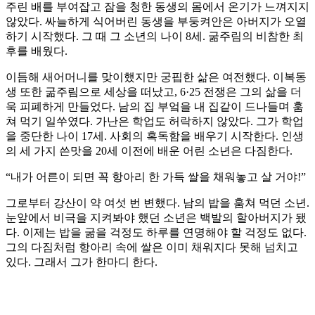
주린 배를 부여잡고 잠을 청한 동생의 몸에서 온기가 느껴지지
않았다. 싸늘하게 식어버린 동생을 부둥켜안은 아버지가 오열
하기 시작했다. 그 때 그 소년의 나이 8세. 굶주림의 비참한 최
후를 배웠다.
이듬해 새어머니를 맞이했지만 궁핍한 삶은 여전했다. 이복동
생 또한 굶주림으로 세상을 떠났고, 6·25 전쟁은 그의 삶을 더
욱 피폐하게 만들었다. 남의 집 부엌을 내 집같이 드나들며 훔
쳐 먹기 일쑤였다. 가난은 학업도 허락하지 않았다. 그가 학업
을 중단한 나이 17세. 사회의 혹독함을 배우기 시작한다. 인생
의 세 가지 쓴맛을 20세 이전에 배운 어린 소년은 다짐한다.
“내가 어른이 되면 꼭 항아리 한 가득 쌀을 채워놓고 살 거야!”
그로부터 강산이 약 여섯 번 변했다. 남의 밥을 훔쳐 먹던 소년.
눈앞에서 비극을 지켜봐야 했던 소년은 백발의 할아버지가 됐
다. 이제는 밥을 굶을 걱정도 하루를 연명해야 할 걱정도 없다.
그의 다짐처럼 항아리 속에 쌀은 이미 채워지다 못해 넘치고
있다. 그래서 그가 한마디 한다.