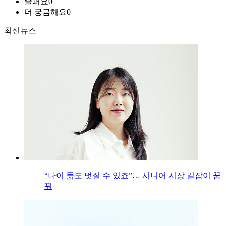
슬퍼요
0
더 궁금해요
0
최신뉴스
“나이 듦도 멋질 수 있죠”… 시니어 시장 길잡이 꿈
꿔