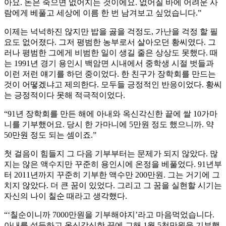
아요. 돈은 죽으면 없어지는 것이에요. 없어질 바에 어려운 사
람에게 베풀고 세상에 이름 한 번 남겨보고 싶었습니다.”
이제는 넉넉하진 않지만 밥을 곯을 걱정도, 가난을 걱정 할 필
요도 없어졌다. 그저 평범한 농부로서 살아오던 황씨였다. 그
러나 평범한 그에게 비범한 일이 생길 줄은 상상도 못했다. 때
는 1991년 경기 용인시 백암면 시내에서 중학생 시절 벗들과
이런 저런 얘기를 하던 중이었다. 한 친구가 장학회를 만드는
것이 어떻겠냐고 제의한다. 모두들 긍정적인 반응이었다. 황씨
는 긍정적이다 못해 적극적이었다.
“91년 장학회를 만든 해에 아내와 옥신각신한 끝에 쌀 10가마
니를 기부했어요. 당시 한 가마니에 5만원 정도 했으니까. 약
50만원 정도 되는 셈이죠.”
첫 걸음이 힘들지 그 다음 기부부터는 문제가 되지 않았다. 많
지는 않은 액수지만 꾸준히 용인시에 온정을 베풀었다. 91년부
터 2011년까지 꾸준히 기부한 액수만 200만원. 그는 거기에 그
치지 않았다. 더 큰 꿈이 있었다. 그리고 그 꿈을 실현할 시기는
자신의 나이 칠순 때라고 생각했다.
“‘칠순이니까 7000만원을 기부해야지’라고 마음먹었습니다.
아내를 설득하고 옥신각신한 끝에 그해 1월 5천만원을 기부했