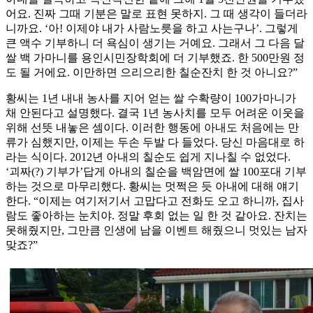
어요. 진짜 그때 기분은 말로 표현 못하지. 그 때 생각이 들더라
니까요. ‘아! 이제야 내가 사람노릇을 하고 사는구나’. 그렇게
큰 액수 기부하니 더 욕심이 생기는 거예요. 그래서 그 다음 달
쌀 백 가마니를 용인시민장학회에 더 기부했죠. 한 500만원 정
도 될 거에요. 이만하면 으리으리한 칠순잔치 한 것 아니요?”
황씨는 1년 내내 농사를 지어 얻는 쌀 수확량이 100가마니가
채 안된다고 설명했다. 결국 1년 농사치를 모두 어려운 이웃을
위해 선뜻 내놓은 셈이다. 이러한 행동에 아내도 처음에는 만
류가 심했지만, 이제는 두손 두발 다 들었다. 당신 마음대로 하
라는 식이다. 2012년 아내의 칠순도 쉽게 지나칠 수 없었다.
‘괴짜(?) 기부가’답게 아내의 칠순을 백암면에 쌀 100포대 기부
하는 것으로 마무리했다. 황씨는 멋쩍은 듯 아내에 대해 얘기
한다. “이제는 여기저기서 고맙다고 전화도 오고 하니까, 집사
람도 좋아하는 눈치야. 정말 후회 없는 일 한 것 같아요. 잔치는
못해줬지만, 그만큼 인생에 남을 이벤트 해줬으니 멋있는 남자
맞죠?”