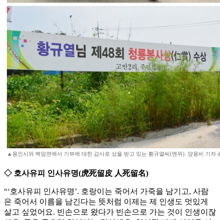
▲용인시와 백암면에서 기부에 대한 감사로 상을 받고 있는 황규열씨(맨위). 양용비 기자 dra
◇ 호사유피 인사유명(虎死留皮 人死留名)
“‘호사유피 인사유명’. 호랑이는 죽어서 가죽을 남기고, 사람
은 죽어서 이름을 남긴다는 뜻처럼 이제는 제 인생도 멋있게
살고 싶었어요. 빈손으로 왔다가 빈손으로 가는 것이 인생이잖