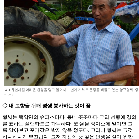
▲▲유년시절 어려운 환경을 딛고 일어서 노년에 기부로 온정을 베풀고 있는 황규열씨. 양용비
nfly@
◇ 내 고향을 위해 평생 봉사하는 것이 꿈
황씨는 백암면의 슈퍼스타다. 동네 곳곳마다 그의 선행에 경의
를 표하는 플랜카드로 가득하다. 또 쌀을 정미소에 맡기면 그
를 알아보고 포대값은 받지 않을 정도다. 그러나 황씨는 그것
하나하나가 부끄럽다. 그저 자신이 뜻 깊은 인생을 살기 위한