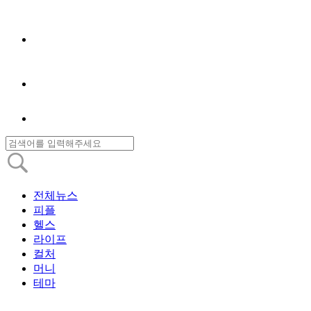
전체뉴스
피플
헬스
라이프
컬처
머니
테마