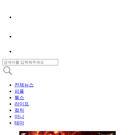
전체뉴스
피플
헬스
라이프
컬처
머니
테마