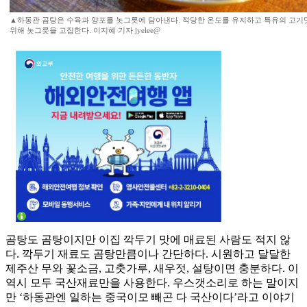
▲하동관 곰탕은 수육과 양포를 놋그릇에 담아낸다. 적당한 온도를 유지하고 특유의 고기
위해 놋그릇을 고집한다. 이지혜 기자 jyelee@
곰탕도 곰탕이지만 이집 깍두기 맛에 매료된 사람도 적지 않
다. 깍두기 재료도 곰탕만큼이나 간단하다. 시원하고 달달한
제주산 무와 꽃소금, 고춧가루, 새우젓, 설탕이면 충분하다. 이
역시 모두 국산재료만을 사용한다. 우스갯소리로 하는 말이지
만 ‘하동관엔 일하는 중국이모 빼곤 다 국산이다’라고 이야기