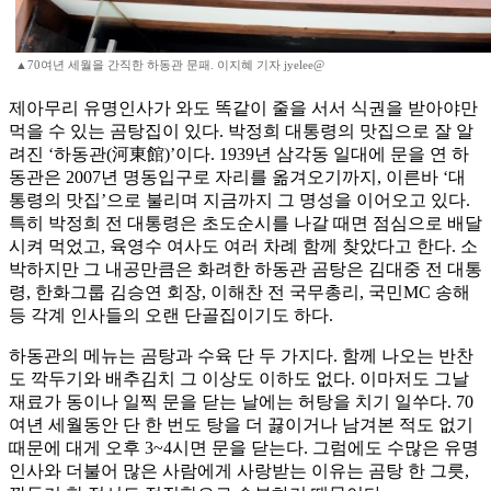
▲70여년 세월을 간직한 하동관 문패. 이지혜 기자 jyelee@
제아무리 유명인사가 와도 똑같이 줄을 서서 식권을 받아야만
먹을 수 있는 곰탕집이 있다. 박정희 대통령의 맛집으로 잘 알
려진 ‘하동관(河東館)’이다. 1939년 삼각동 일대에 문을 연 하
동관은 2007년 명동입구로 자리를 옮겨오기까지, 이른바 ‘대
통령의 맛집’으로 불리며 지금까지 그 명성을 이어오고 있다.
특히 박정희 전 대통령은 초도순시를 나갈 때면 점심으로 배달
시켜 먹었고, 육영수 여사도 여러 차례 함께 찾았다고 한다. 소
박하지만 그 내공만큼은 화려한 하동관 곰탕은 김대중 전 대통
령, 한화그룹 김승연 회장, 이해찬 전 국무총리, 국민MC 송해
등 각계 인사들의 오랜 단골집이기도 하다.
하동관의 메뉴는 곰탕과 수육 단 두 가지다. 함께 나오는 반찬
도 깍두기와 배추김치 그 이상도 이하도 없다. 이마저도 그날
재료가 동이나 일찍 문을 닫는 날에는 허탕을 치기 일쑤다. 70
여년 세월동안 단 한 번도 탕을 더 끓이거나 남겨본 적도 없기
때문에 대게 오후 3~4시면 문을 닫는다. 그럼에도 수많은 유명
인사와 더불어 많은 사람에게 사랑받는 이유는 곰탕 한 그릇,