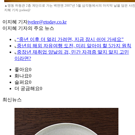
▲명동 하동관 2층 계단으로 가는 벽면엔 2007년 5월 삼각동에서의 마지막 날을 담은 사진
지혜 기자 jyelee@
이지혜 기자
jyelee@etoday.co.kr
이지혜 기자의 주요 뉴스
⌞
“중년 이후 더 멀리 가려면, 지금 잠시 쉬어 가세요”
⌞
중년의 해외 자유여행 도전, 미리 알아야 할 5가지 원칙
⌞
중장년 재취업 양날의 검, 민간 자격증 딸지 말지 고민
이라면?
좋아요
0
화나요
0
슬퍼요
0
더 궁금해요
0
최신뉴스