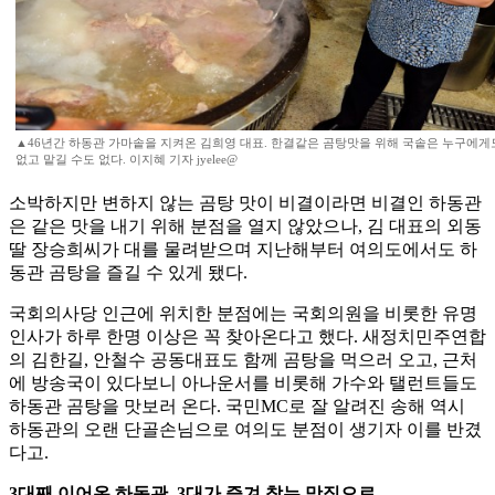
▲46년간 하동관 가마솥을 지켜온 김희영 대표. 한결같은 곰탕맛을 위해 국솥은 누구에게
없고 맡길 수도 없다. 이지혜 기자 jyelee@
소박하지만 변하지 않는 곰탕 맛이 비결이라면 비결인 하동관
은 같은 맛을 내기 위해 분점을 열지 않았으나, 김 대표의 외동
딸 장승희씨가 대를 물려받으며 지난해부터 여의도에서도 하
동관 곰탕을 즐길 수 있게 됐다.
국회의사당 인근에 위치한 분점에는 국회의원을 비롯한 유명
인사가 하루 한명 이상은 꼭 찾아온다고 했다. 새정치민주연합
의 김한길, 안철수 공동대표도 함께 곰탕을 먹으러 오고, 근처
에 방송국이 있다보니 아나운서를 비롯해 가수와 탤런트들도
하동관 곰탕을 맛보러 온다. 국민MC로 잘 알려진 송해 역시
하동관의 오랜 단골손님으로 여의도 분점이 생기자 이를 반겼
다고.
3대째 이어온 하동관, 3대가 즐겨 찾는 맛집으로