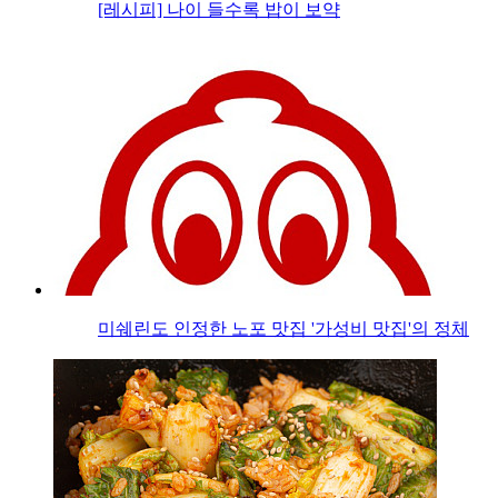
[레시피] 나이 들수록 밥이 보약
미쉐린도 인정한 노포 맛집 '가성비 맛집'의 정체