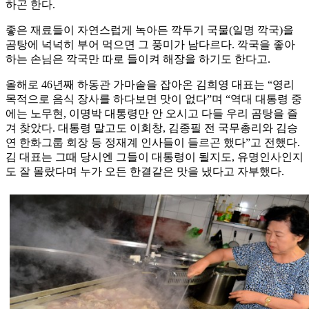
하곤 한다.
좋은 재료들이 자연스럽게 녹아든 깍두기 국물(일명 깍국)을
곰탕에 넉넉히 부어 먹으면 그 풍미가 남다르다. 깍국을 좋아
하는 손님은 깍국만 따로 들이켜 해장을 하기도 한다고.
올해로 46년째 하동관 가마솥을 잡아온 김희영 대표는 “영리
목적으로 음식 장사를 하다보면 맛이 없다”며 “역대 대통령 중
에는 노무현, 이명박 대통령만 안 오시고 다들 우리 곰탕을 즐
겨 찾았다. 대통령 말고도 이회창, 김종필 전 국무총리와 김승
연 한화그룹 회장 등 정재계 인사들이 들르곤 했다”고 전했다.
김 대표는 그때 당시엔 그들이 대통령이 될지도, 유명인사인지
도 잘 몰랐다며 누가 오든 한결같은 맛을 냈다고 자부했다.