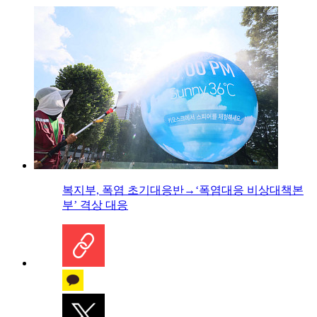
복지부, 폭염 초기대응반→‘폭염대응 비상대책본
부’ 격상 대응