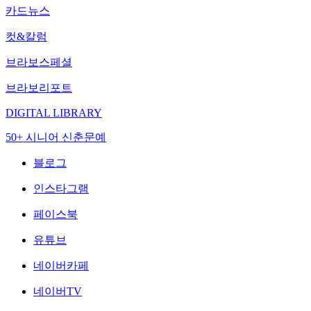
카드뉴스
컷&칼럼
브라보스페셜
브라보리포트
DIGITAL LIBRARY
50+ 시니어 신춘문예
블로그
인스타그램
페이스북
유튜브
네이버카페
네이버TV