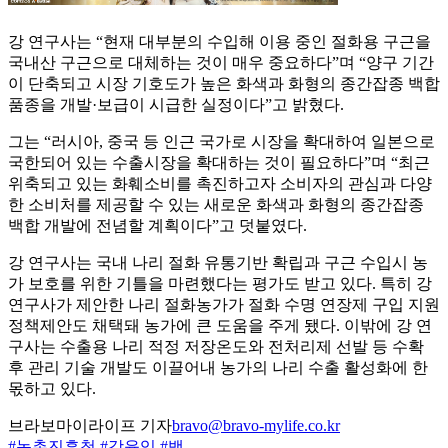
강 연구사는 “현재 대부분의 수입해 이용 중인 절화용 구근을
국내산 구근으로 대체하는 것이 매우 중요하다”며 “양구 기간
이 단축되고 시장 기호도가 높은 화색과 화형의 종간잡종 백합
품종을 개발·보급이 시급한 실정이다”고 밝혔다.
그는 “러시아, 중국 등 인근 국가로 시장을 확대하여 일본으로
국한되어 있는 수출시장을 확대하는 것이 필요하다”며 “최근
위축되고 있는 화훼소비를 촉진하고자 소비자의 관심과 다양
한 소비처를 제공할 수 있는 새로운 화색과 화형의 종간잡종
백합 개발에 전념할 계획이다”고 덧붙였다.
강 연구사는 국내 나리 절화 유통기반 확립과 구근 수입시 농
가 보호를 위한 기틀을 마련했다는 평가도 받고 있다. 특히 강
연구사가 제안한 나리 절화농가가 절화 수명 연장제 구입 지원
정책제안도 채택돼 농가에 큰 도움을 주게 됐다. 이밖에 강 연
구사는 수출용 나리 적정 저장온도와 전처리제 선발 등 수확
후 관리 기술 개발도 이끌어내 농가의 나리 수출 활성화에 한
몫하고 있다.
브라보마이라이프 기자
bravo@bravo-mylife.co.kr
#농촌진흥청
#강윤임
#백