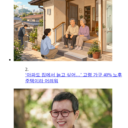
2.
‘아파도 집에서 늙고 싶어…’ 고령 가구 40% 노후
주택이라 어려워