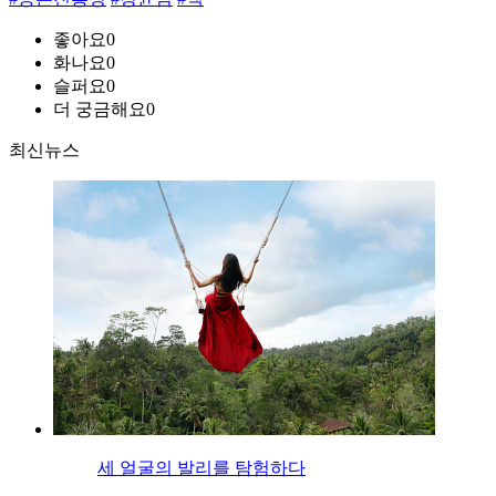
좋아요
0
화나요
0
슬퍼요
0
더 궁금해요
0
최신뉴스
세 얼굴의 발리를 탐험하다