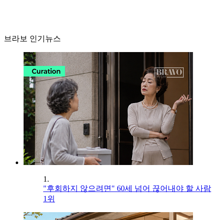
브라보 인기뉴스
1.
"후회하지 않으려면" 60세 넘어 끊어내야 할 사람
1위