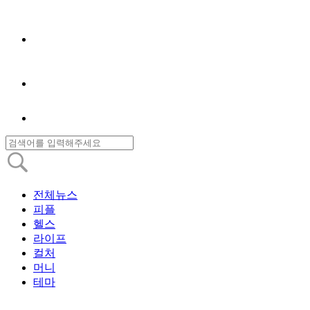
전체뉴스
피플
헬스
라이프
컬처
머니
테마