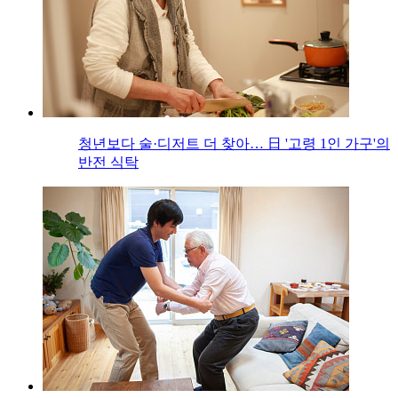
청년보다 술·디저트 더 찾아… 日 '고령 1인 가구'의
반전 식탁