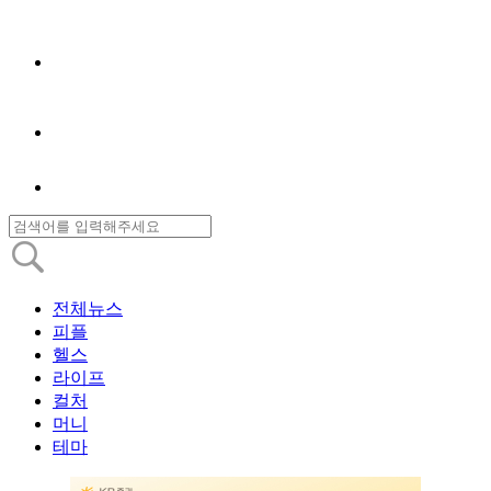
전체뉴스
피플
헬스
라이프
컬처
머니
테마