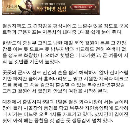
철원지역도 그 긴장감을 평상시에도 느낄수 있을 정도로 군용
트럭과 군용지프는 지동차의 10대중 1대꼴 쉽게 눈에 띈다.
한반도의 중심부 그리고 남한 제일 북쪽 철원이 봄은 그 긴장
감을 아는 듯 모르는 듯 남부지방과 비교해도 전혀 손색이 없
을 정도로 화창했다. 오히려 햇볕은 더 따가웠고, 곧 여름이 시
작 될 것만큼 기온이 높았다.
곳곳의 군사시설로 민간의 손을 쉽게 허락하지 않아 신비스럽
기만 하지만 숲에서 흘러내려오는 맑고 시원한 계곡과 데크로
드를 통해 그 속을 걸으며 힐링할 수 있는 복주산자연휴양림
그리고 철원에서 힐링과 안보의 여행을 시작해본다.
대전에서 출발하여 6일과 1일은 철원 와수시장이 서는 날이라
장에 들러 시골장의 풍경을 담고 복주산 자연휴양림에 도착하
니 시가는 어느덧 오후 4시를 가르키고 있다. 낮시간이 길어진
탓에 아직 해는 중천을 갓 넘은 듯 생동감이 넘쳐 있다.