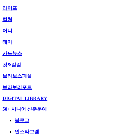
라이프
컬처
머니
테마
카드뉴스
컷&칼럼
브라보스페셜
브라보리포트
DIGITAL LIBRARY
50+ 시니어 신춘문예
블로그
인스타그램