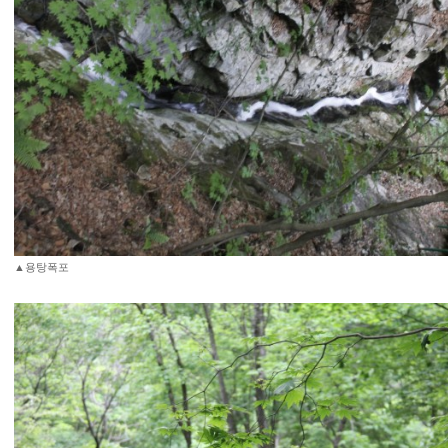
▲용탕폭포