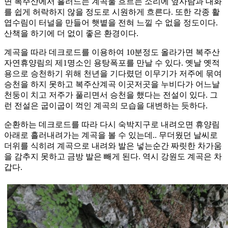
면 복주산에서 흘러드는 계곡물 흐르는 소리에 옆사람과 대화
를 쉽게 허락하지 않을 정도로 시원하게 흐른다. 또한 각종 활
엽수림이 터널을 만들어 햇볕을 전혀 느낄 수 없을 정도이다.
산책을 하기에 더 없이 좋은 환경이다.
계곡을 따라 데크로드를 이용하여 10분정도 올라가면 복주산
자연휴양림의 제1명소인 용탕폭포를 만날 수 있다. 옛날 옛적
용으로 승천하기 위해 천년을 기다렸던 이무기가 저주에 묶여
승천을 하지 못하고 복주산계곡 이곳저곳을 누비다가 어느날
천둥이 치고 저주가 풀리면서 승천을 했다는 전설이 있다. 그
런 전설은 굽이굽이 꺽인 계곡의 모습을 대변하는 듯하다.
순환하는 데크로드를 따라 다시 숙박지구로 내려오면 휴양림
아래로 흘러내려가는 계곡을 볼 수 있는데.. 무더웠던 날씨로
더위를 식히려 계곡으로 내려와 발은 넣는순간 짜릿한 차가움
을 감추지 못하고 금방 발은 빼게 된다. 역시 강원도 계곡은 차
갑다.