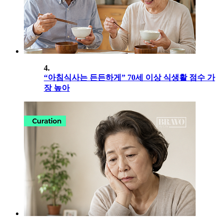
4.
“아침식사는 든든하게” 70세 이상 식생활 점수 가
장 높아