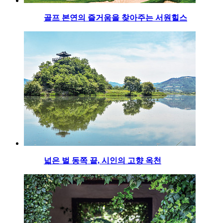
골프 본연의 즐거움을 찾아주는 서원힐스
넓은 벌 동쪽 끝, 시인의 고향 옥천