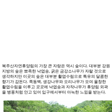
복주산자연휴양림의 가장 큰 자랑은 역시 숲이다. 대부분 강원
지방의 숲은 뾰족한 낙엽송, 굵은 금강소나무가 자랄 것으로
생각하지만 이곳의 숲은 대부분 활엽수림으로 특유의 달콤한
향기가 감돈다. 쪽동백, 생강나무와 오리나무가 모여 울창한
활엽수림을 이루고 곳곳에 낙엽송과 자작나무가 휴양림 외곽
을 병풍처럼 안고 있어 입구에서부터 아늑한 느낌을 받는다.