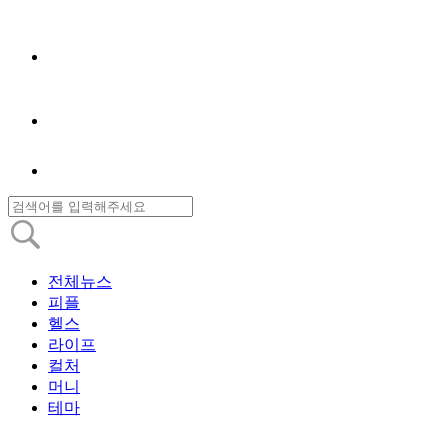
전체뉴스
피플
헬스
라이프
컬처
머니
테마