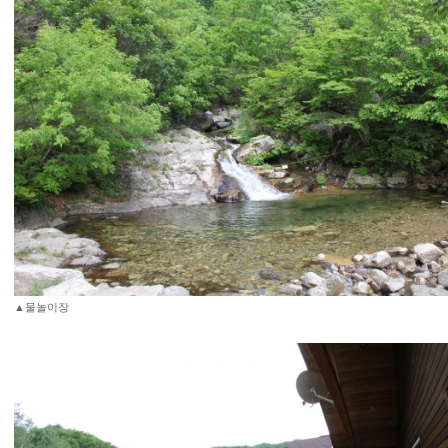
▲물놀이장