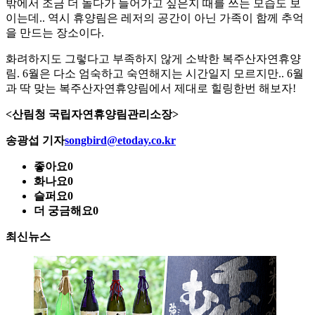
밖에서 조금 더 놀다가 들어가고 싶은지 때를 쓰는 모습도 보
이는데.. 역시 휴양림은 레저의 공간이 아닌 가족이 함께 추억
을 만드는 장소이다.
화려하지도 그렇다고 부족하지 않게 소박한 복주산자연휴양
림. 6월은 다소 엄숙하고 숙연해지는 시간일지 모르지만.. 6월
과 딱 맞는 복주산자연휴양림에서 제대로 힐링한번 해보자!
<산림청 국립자연휴양림관리소장>
송광섭 기자
songbird@etoday.co.kr
좋아요
0
화나요
0
슬퍼요
0
더 궁금해요
0
최신뉴스