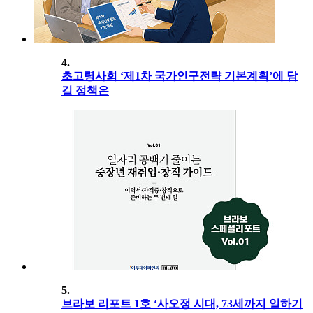
4.
초고령사회 ‘제1차 국가인구전략 기본계획’에 담
길 정책은
5.
브라보 리포트 1호 ‘사오정 시대, 73세까지 일하기