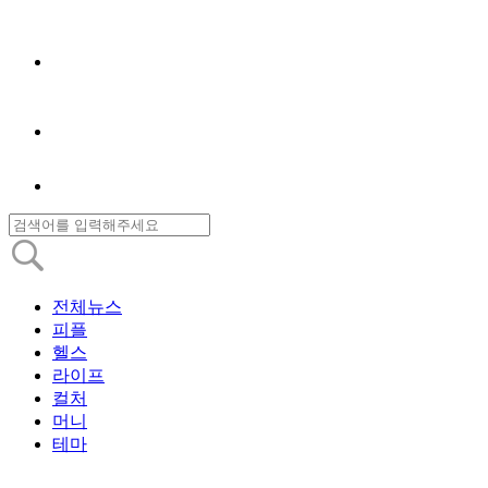
전체뉴스
피플
헬스
라이프
컬처
머니
테마